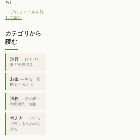
ち）
→
プロフィールを詳
しく読む
カテゴリから
読む
道具
— ひとり仕
事の実務道具
お金
— 申告・補
助金・法人化
法務
— 契約書・
利用規約・知財
考え方
— ひとり
で続けるための心
持ち