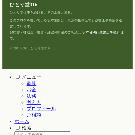
ひとり堂316
ひとりで仕事を続ける、その工夫と道具。
このブログを書いている坂本倫朗は、東京都板橋区で行政書士事務所を運
営しています。
契約書・補助金・融資・許認可申請のご相談は
坂本倫朗行政書士事務所
ま
で。
© 2017-2026 ひとり堂316
メニュー
道具
お金
法務
考え方
プロフィール
ご相談
ホーム
検索