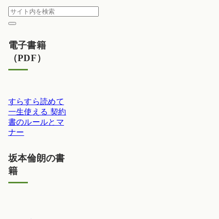
電子書籍
（PDF）
すらすら読めて
一生使える 契約
書のルールとマ
ナー
坂本倫朗の書
籍