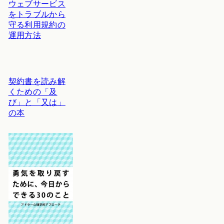
ウェブサービス
をトラブルから
守る利用規約の
運用方法
契約書を読み解
くための「及
び」と「又は」
の本