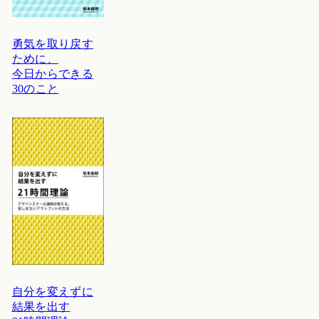
勇気を取り戻す
ために、
今日からできる
30のこと
自分を変えずに
結果を出す