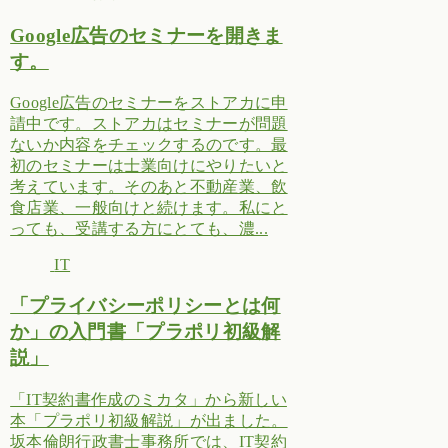
Google広告のセミナーを開きま
す。
Google広告のセミナーをストアカに申
請中です。ストアカはセミナーが問題
ないか内容をチェックするのです。最
初のセミナーは士業向けにやりたいと
考えています。そのあと不動産業、飲
食店業、一般向けと続けます。私にと
っても、受講する方にとても、濃...
IT
「プライバシーポリシーとは何
か」の入門書「プラポリ初級解
説」
「IT契約書作成のミカタ」から新しい
本「プラポリ初級解説」が出ました。
坂本倫朗行政書士事務所では、IT契約