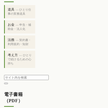
道具
— ひとり仕
事の実務道具
お金
— 申告・補
助金・法人化
法務
— 契約書・
利用規約・知財
考え方
— ひとり
で続けるための心
持ち
電子書籍
（PDF）