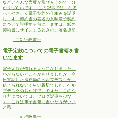
などいろんな言葉が飛び交うので、分
かりづらいです。 この記事では、なる
べくやさしく電子契約の仕組みを説明
します。契約書の署名の意味電子契約
について説明する前に、まずは、紙の
契約書にサインするときの、署名捺印...
IT X 行政書士
電子定款についての電子書籍を書
いてます
電子定款が作れるようになりました。
わからないところがありましたが、今
日電話した法務局のヘルプデスクが、
信じられないくらい親切でした。ヘル
プデスクのおかげで、できた。このや
り方については、ブログ記事も少な
く、これは電子書籍に書いた方がいい
と思...
IT X 行政書士