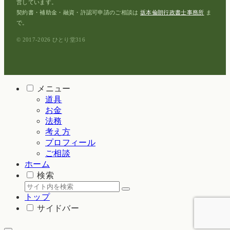
営しています。
契約書・補助金・融資・許認可申請のご相談は
坂本倫朗行政書士事務所
ま
で。
© 2017-2026 ひとり堂316
メニュー
道具
お金
法務
考え方
プロフィール
ご相談
ホーム
検索
トップ
サイドバー