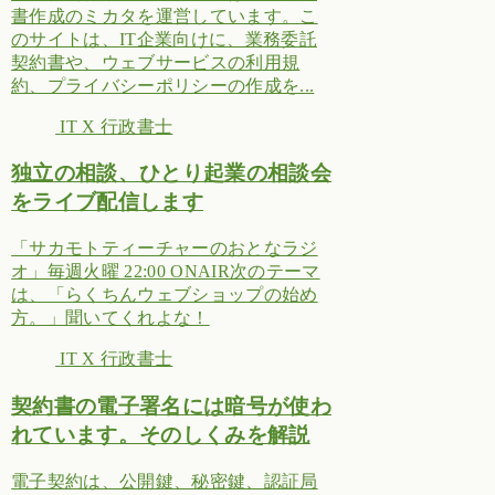
書作成のミカタを運営しています。こ
のサイトは、IT企業向けに、業務委託
契約書や、ウェブサービスの利用規
約、プライバシーポリシーの作成を...
IT X 行政書士
独立の相談、ひとり起業の相談会
をライブ配信します
「サカモトティーチャーのおとなラジ
オ」毎週火曜 22:00 ONAIR次のテーマ
は、「らくちんウェブショップの始め
方。」聞いてくれよな！
IT X 行政書士
契約書の電子署名には暗号が使わ
れています。そのしくみを解説
電子契約は、公開鍵、秘密鍵、認証局