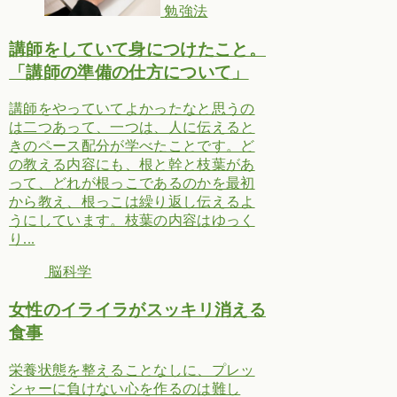
勉強法
講師をしていて身につけたこと。
「講師の準備の仕方について」
講師をやっていてよかったなと思うの
は二つあって、一つは、人に伝えると
きのペース配分が学べたことです。ど
の教える内容にも、根と幹と枝葉があ
って、どれが根っこであるのかを最初
から教え、根っこは繰り返し伝えるよ
うにしています。枝葉の内容はゆっく
り...
脳科学
女性のイライラがスッキリ消える
食事
栄養状態を整えることなしに、プレッ
シャーに負けない心を作るのは難し