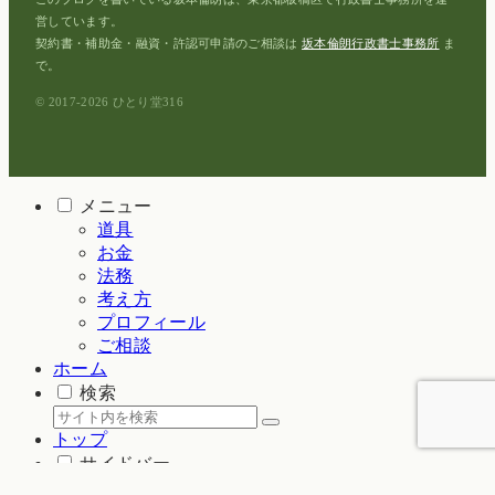
営しています。
契約書・補助金・融資・許認可申請のご相談は
坂本倫朗行政書士事務所
ま
で。
© 2017-2026 ひとり堂316
メニュー
道具
お金
法務
考え方
プロフィール
ご相談
ホーム
検索
トップ
サイドバー