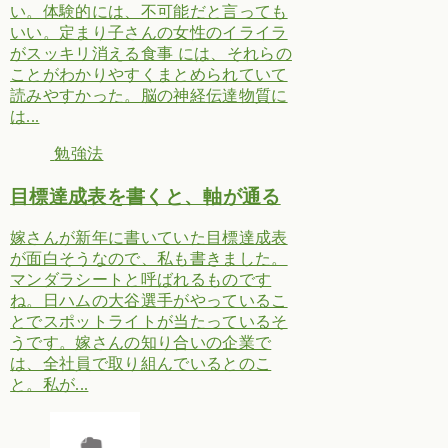
い。体験的には、不可能だと言っても
いい。定まり子さんの女性のイライラ
がスッキリ消える食事 には、それらの
ことがわかりやすくまとめられていて
読みやすかった。脳の神経伝達物質に
は...
勉強法
目標達成表を書くと、軸が通る
嫁さんが新年に書いていた目標達成表
が面白そうなので、私も書きました。
マンダラシートと呼ばれるものです
ね。日ハムの大谷選手がやっているこ
とでスポットライトが当たっているそ
うです。嫁さんの知り合いの企業で
は、全社員で取り組んでいるとのこ
と。私が...