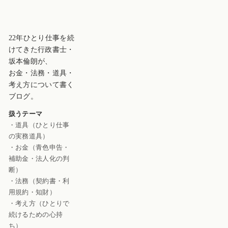
22年ひとり仕事を続
けてきた行政書士・
坂本倫朗が、
お金・法務・道具・
考え方について書く
ブログ。
扱うテーマ
・道具（ひとり仕事
の実務道具）
・お金（青色申告・
補助金・法人化の判
断）
・法務（契約書・利
用規約・知財）
・考え方（ひとりで
続けるための心持
ち）