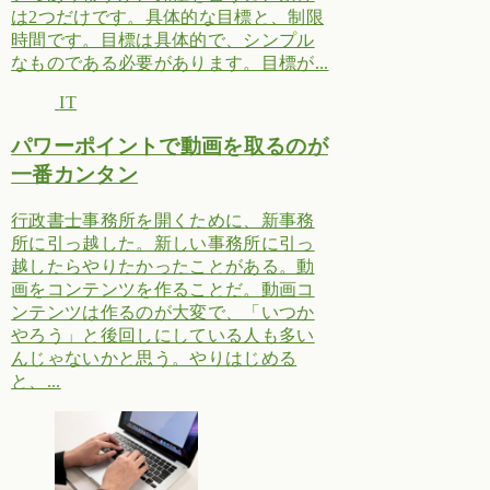
は2つだけです。具体的な目標と、制限
時間です。目標は具体的で、シンプル
なものである必要があります。目標が...
IT
パワーポイントで動画を取るのが
一番カンタン
行政書士事務所を開くために、新事務
所に引っ越した。新しい事務所に引っ
越したらやりたかったことがある。動
画をコンテンツを作ることだ。動画コ
ンテンツは作るのが大変で、「いつか
やろう」と後回しにしている人も多い
んじゃないかと思う。やりはじめる
と、...