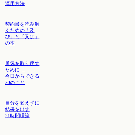
運用方法
契約書を読み解
くための「及
び」と「又は」
の本
勇気を取り戻す
ために、
今日からできる
30のこと
自分を変えずに
結果を出す
21時間理論