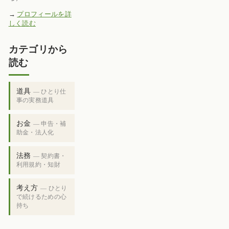
→
プロフィールを詳
しく読む
カテゴリから
読む
道具
— ひとり仕
事の実務道具
お金
— 申告・補
助金・法人化
法務
— 契約書・
利用規約・知財
考え方
— ひとり
で続けるための心
持ち