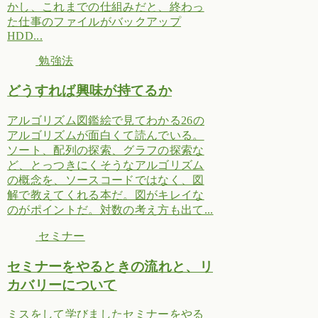
かし、これまでの仕組みだと、終わっ
た仕事のファイルがバックアップ
HDD...
勉強法
どうすれば興味が持てるか
アルゴリズム図鑑絵で見てわかる26の
アルゴリズムが面白くて読んでいる。
ソート、配列の探索、グラフの探索な
ど、とっつきにくそうなアルゴリズム
の概念を、ソースコードではなく、図
解で教えてくれる本だ。図がキレイな
のがポイントだ。対数の考え方も出て...
セミナー
セミナーをやるときの流れと、リ
カバリーについて
ミスをして学びましたセミナーをやる