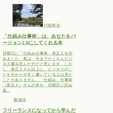
IT効率化
「仕組み仕事術」は、あなたをバ
ージョン2.0にしてくれる本
日曜日に「仕組み仕事術」泉正人を読
みました。私は、今までたくさんビジ
ネス書を読んだ方だと思います。しか
し、泉正人さん以上に、ビジネスのこ
とを分かりやすく書いている人は見た
ことがありません。「仕組み」仕事術
（泉正人）さんの本を、日曜日に読み
返...
勉強法
フリーランスになってから学んだ