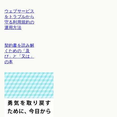
ウェブサービス
をトラブルから
守る利用規約の
運用方法
契約書を読み解
くための「及
び」と「又は」
の本