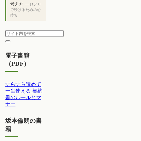
考え方
— ひとり
で続けるための心
持ち
電子書籍
（PDF）
すらすら読めて
一生使える 契約
書のルールとマ
ナー
坂本倫朗の書
籍