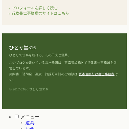
→ プロフィールを詳しく読む
→ 行政書士事務所のサイトはこちら
ひとり堂316
ひとりで仕事を続ける、その工夫と道具。
このブログを書いている坂本倫朗は、東京都板橋区で行政書士事務所を運
営しています。
契約書・補助金・融資・許認可申請のご相談は
坂本倫朗行政書士事務所
ま
で。
© 2017-2026 ひとり堂316
メニュー
道具
お金