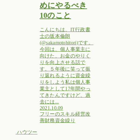
めにやるべき
10のこと
こんにちは、IT行政書
士の坂本倫朗
(@sakamotohitori)です。
今回は、個人事業主に
向けた、お金のやりく
りを向上させる話で
す。５年後に笑って振
り返れるように資金繰
りをしよう私は個人事
業主として17年間やっ
てきたんですけど、過
去には...
2021.10.09
フリーのスキル
経営改
善
財務
資金繰り
ハウツー