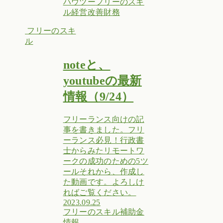
ハウツー
フリーのスキ
ル
経営改善
財務
フリーのスキ
ル
noteと、
youtubeの最新
情報（9/24）
フリーランス向けの記
事を書きました。フリ
ーランス必見！行政書
士からみたリモートワ
ークの成功のための5ツ
ールそれから、作成し
た動画です。よろしけ
ればご覧ください。
2023.09.25
フリーのスキル
補助金
情報