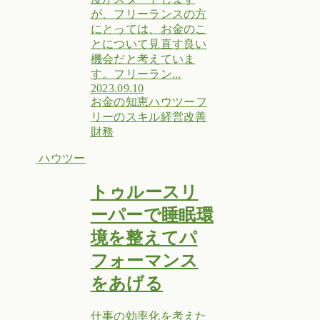
が、フリーランスの方
にとっては、お金のこ
とについて見直す良い
機会だと考えていま
す。フリーラン...
2023.09.10
お金の知恵
ハウツー
フ
リーのスキル
経営改善
財務
ハウツー
トゥルースリ
ーパーで睡眠環
境を整えてパ
フォーマンス
をあげる
仕事の効率化を考えた