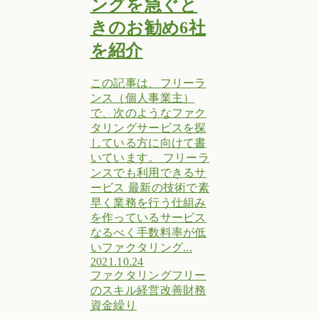
ングを急ぐと
きのお勧め6社
を紹介
この記事は、フリーラ
ンス（個人事業主）
で、次のようなファク
タリングサービスを探
している方に向けて書
いています。 フリーラ
ンスでも利用できるサ
ービス 最新の技術で素
早く業務を行う仕組み
を作っているサービス
なるべく手数料率が低
いファクタリング...
2021.10.24
ファクタリング
フリー
のスキル
経営改善
財務
資金繰り