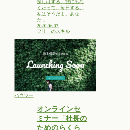
探しはする。旅に出な
くたって、毎日する。
私はそうだよ。あな
た...
2020.06.03
フリーのスキル
ハウツー
オンラインセ
ミナー「社長の
ためのらくら