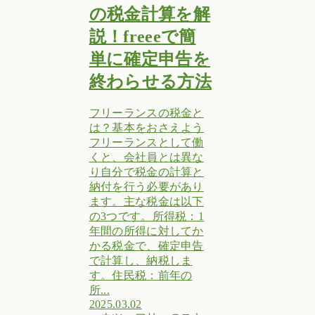
の税金計算を解
説！freeeで簡
単に確定申告を
終わらせる方法
フリーランスの税金と
は？基本をおさえよう
フリーランスとして働
くと、会社員とは異な
り自分で税金の計算と
納付を行う必要があり
ます。主な税金は以下
の3つです。所得税：1
年間の所得に対してか
かる税金で、確定申告
で計算し、納税しま
す。住民税：前年の
所...
2025.03.02