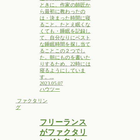
ときに、作家の師匠か
ら最初に教わったの
は・決まった時間に寝
ること。たとえ眠くな
くても・睡眠を記録し
て、自分なりにベスト
な睡眠時間を探し当て
ることこの２つでし
た。朝にものを書いた
りするため、22時には
寝るようにしていま
す。...
2023.05.07
ハウツー
ファクタリン
グ
フリーランス
がファクタリ