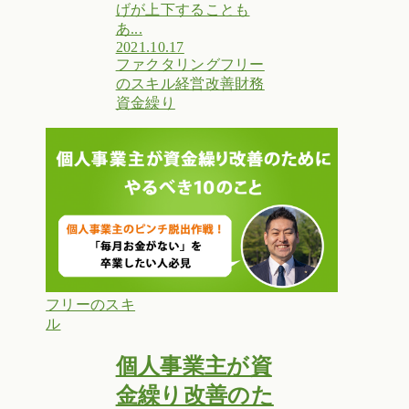
げが上下することも
あ...
2021.10.17
ファクタリング
フリー
のスキル
経営改善
財務
資金繰り
フリーのスキ
ル
個人事業主が資
金繰り改善のた