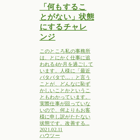
「何もするこ
とがない」状態
にするチャレ
ンジ
このところ私の事務所
は、とにかく仕事に追
われる4か月を過ごして
います。人様に「最近
バタバタで…」と言う
ことが、どんなに恥ず
かしいことかというこ
ともわかっています。
実際仕事が回っていな
いので、何よりもお客
様に申し訳がたたない
状態です。改善する...
2021.02.11
ハウツー