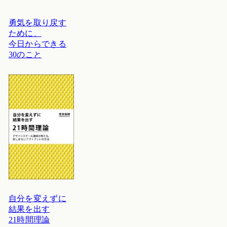
勇気を取り戻す
ために、
今日からできる
30のこと
自分を変えずに
結果を出す
21時間理論