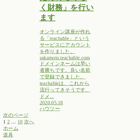
く財務」を行い
ます
オンライン講座が作れ
る「teachable」という
サービスにアカウント
を作りました。
sakamoto.teachable.com
ドメインネームは早い
者勝ちです。良い名前
で登録できました。
teachableは、これから
流行ってきそうです。
ドメ...
2020.05.18
ハウツー
次のページ
1
2
…
10
次へ
ホーム
道具