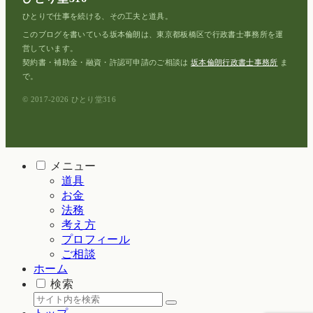
ひとりで仕事を続ける、その工夫と道具。
このブログを書いている坂本倫朗は、東京都板橋区で行政書士事務所を運
営しています。
契約書・補助金・融資・許認可申請のご相談は
坂本倫朗行政書士事務所
ま
で。
© 2017-2026 ひとり堂316
メニュー
道具
お金
法務
考え方
プロフィール
ご相談
ホーム
検索