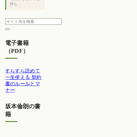
持ち
電子書籍
（PDF）
すらすら読めて
一生使える 契約
書のルールとマ
ナー
坂本倫朗の書
籍