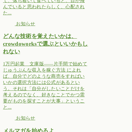
て、落ち着いて食べていると、目が飛
んでいると思われたらしく、心配され
た...
お知らせ
どんな技術を覚えたいかは、
crowdoworksで選ぶといいかもし
れない
1万円起業 文庫版――片手間で始めて
じゅうぶんな収入を稼ぐ方法 によれ
ば、自分でどのような商売をすればい
いかの選択方法には公式があるとい
う。それは「自分がしたいことだけを
考えるのでなく、好きなことでかつ需
要がものを探すことが大事」というこ
と...
お知らせ
メルマガを始めるよ