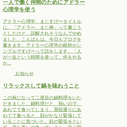
一人で働く仲間のためにアドラー
心理学を使う
アドラー心理学、まじすげータイトル
に、「アドラー、まじ神」って書こう
としたけど、誤解されそうなんでやめ
ました。こんばんは。今日もブログを
書きます。アドラー心理学の根幹がシ
ンプルですげーって話をします。「人
が一生という時間を使って、何をやる
か...
お知らせ
リラックスして鍋を味わうこと
この秋になって二度目の鍋料理をいた
だきました。鍋料理だと、熱いので、
あわてて食べてしまう。普段通りにあ
わてて食べると、顔がかなり緊張して
いることに気づいた。顔の緊張をとい