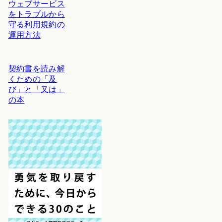
ウェブサービス
をトラブルから
守る利用規約の
運用方法
契約書を読み解
くための「及
び」と「又は」
の本