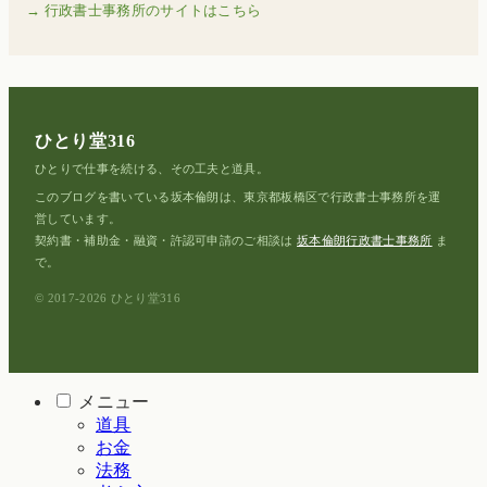
→ 行政書士事務所のサイトはこちら
ひとり堂316
ひとりで仕事を続ける、その工夫と道具。
このブログを書いている坂本倫朗は、東京都板橋区で行政書士事務所を運
営しています。
契約書・補助金・融資・許認可申請のご相談は
坂本倫朗行政書士事務所
ま
で。
© 2017-2026 ひとり堂316
メニュー
道具
お金
法務