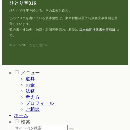
ひとり堂316
ひとりで仕事を続ける、その工夫と道具。
このブログを書いている坂本倫朗は、東京都板橋区で行政書士事務所を運
営しています。
契約書・補助金・融資・許認可申請のご相談は
坂本倫朗行政書士事務所
ま
で。
© 2017-2026 ひとり堂316
メニュー
道具
お金
法務
考え方
プロフィール
ご相談
ホーム
検索