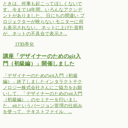
ときは、何事も起こってほしくないで
す。今まで14年間、いろんなアクシデ
ントがありました。 日にちの間違い プ
ロジェクターが映らない モニターに何
も表示されない。 ネットに上げた資料
が、ネットの不具合で表示さ...
IT効率化
講座「デザイナーのためのgit入
門（初級編）」開催しました
「デザイナーのためのgit入門（初級
編）」終了しましたインタラクトテク
ノロジー株式会社さんにご協力をお願
いして、「デザイナーのためのgit入門
（初級編）」のセミナーを行いまし
た。gitというバージョン管理の仕組み
を使って、テキストファイル、...