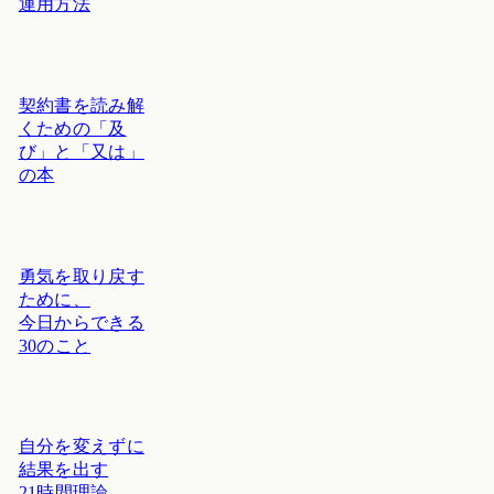
運用方法
契約書を読み解
くための「及
び」と「又は」
の本
勇気を取り戻す
ために、
今日からできる
30のこと
自分を変えずに
結果を出す
21時間理論