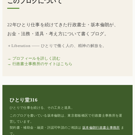
このブログについて
22年ひとり仕事を続けてきた行政書士・坂本倫朗が、
お金・法務・道具・考え方について書くブログ。
＋Liberation —— ひとりで働く人の、精神の解放を。
→ プロフィールを詳しく読む
→ 行政書士事務所のサイトはこちら
ひとり堂316
ひとりで仕事を続ける、その工夫と道具。
このブログを書いている坂本倫朗は、東京都板橋区で行政書士事務所を運
営しています。
契約書・補助金・融資・許認可申請のご相談は
坂本倫朗行政書士事務所
ま
で。