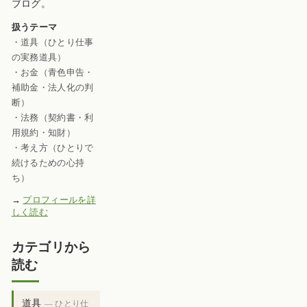
ブログ。
扱うテーマ
・道具（ひとり仕事
の実務道具）
・お金（青色申告・
補助金・法人化の判
断）
・法務（契約書・利
用規約・知財）
・考え方（ひとりで
続けるための心持
ち）
→
プロフィールを詳
しく読む
カテゴリから
読む
道具
— ひとり仕