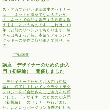
ストアカでただいま準備中のセミナー
は、「ネットが得意でない人のため
の、ネットで食品を販売する近道を教
えます」というものです。これは、10
年ほど前のリベンジでもあります。嫁
さんはちょっと昔、本気でアイシング
クッキーの制作に取り組んでおり、そ
の...
IT効率化
講座「デザイナーのためのgit入
門（初級編）」開催しました
「デザイナーのためのgit入門（初級
編）」終了しましたインタラクトテク
ノロジー株式会社さんにご協力をお願
いして、「デザイナーのためのgit入門
（初級編）」のセミナーを行いまし
た。gitというバージョン管理の仕組み