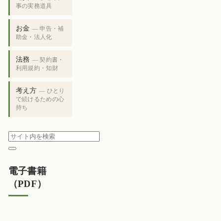
事の実務道具
お金
— 申告・補
助金・法人化
法務
— 契約書・
利用規約・知財
考え方
— ひとり
で続けるための心
持ち
電子書籍
（PDF）