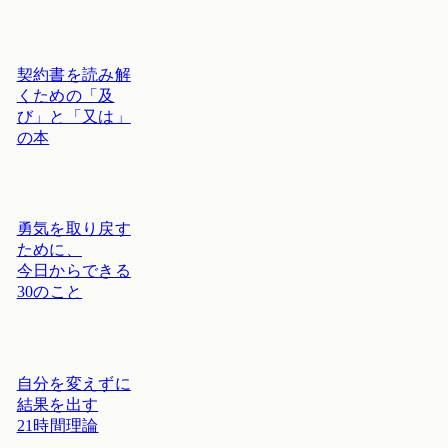
契約書を読み解
くための「及
び」と「又は」
の本
勇気を取り戻す
ために、
今日からできる
30のこと
自分を変えずに
結果を出す
21時間理論