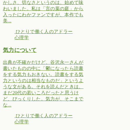
かしさ、切なさというのは、始めて味
わいました。私は「言の葉の庭」から
入ったにわかファンですが、本作でも
美...
ひとりで働く人のアドラー
心理学
気力について
出典が不確かだけど、谷沢永一さんが
書いたものの中に「鬱になったら読書
をする気力もおきない。読書をする気
力というのは相当なものだ」というよ
うな文がある。それを読んだときは、
まだ20代の若いころだったと思うけ
ど、びっくりした。気力が、そこまで
な...
ひとりで働く人のアドラー
心理学