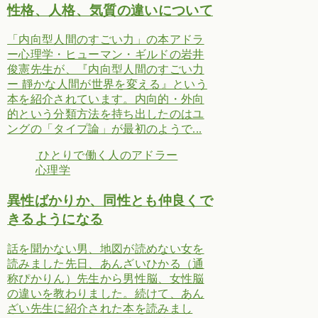
性格、人格、気質の違いについて
「内向型人間のすごい力」の本アドラ
ー心理学・ヒューマン・ギルドの岩井
俊憲先生が、『内向型人間のすごい力
ー 靜かな人間が世界を変える』という
本を紹介されています。内向的・外向
的という分類方法を持ち出したのはユ
ングの「タイプ論」が最初のようで...
ひとりで働く人のアドラー
心理学
異性ばかりか、同性とも仲良くで
きるようになる
話を聞かない男、地図が読めない女を
読みました先日、あんざいひかる（通
称ぴかりん）先生から男性脳、女性脳
の違いを教わりました。続けて、あん
ざい先生に紹介された本を読みまし