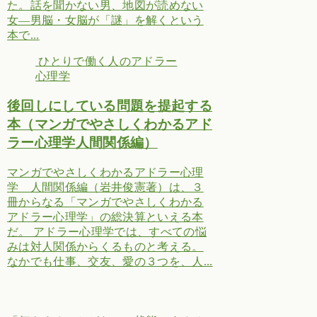
た。話を聞かない男、地図が読めない
女―男脳・女脳が「謎」を解くという
本で...
ひとりで働く人のアドラー
心理学
後回しにしている問題を提起する
本（マンガでやさしくわかるアド
ラー心理学人間関係編）
マンガでやさしくわかるアドラー心理
学 人間関係編（岩井俊憲著）は、３
冊からなる「マンガでやさしくわかる
アドラー心理学」の総決算といえる本
だ。 アドラー心理学では、すべての悩
みは対人関係からくるものと考える。
なかでも仕事、交友、愛の３つを、人...