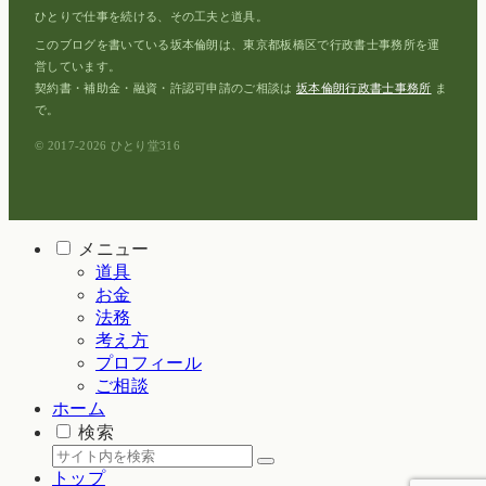
ひとりで仕事を続ける、その工夫と道具。
このブログを書いている坂本倫朗は、東京都板橋区で行政書士事務所を運
営しています。
契約書・補助金・融資・許認可申請のご相談は
坂本倫朗行政書士事務所
ま
で。
© 2017-2026 ひとり堂316
メニュー
道具
お金
法務
考え方
プロフィール
ご相談
ホーム
検索
トップ