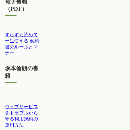
電子書籍
（PDF）
すらすら読めて
一生使える 契約
書のルールとマ
ナー
坂本倫朗の書
籍
ウェブサービス
をトラブルから
守る利用規約の
運用方法