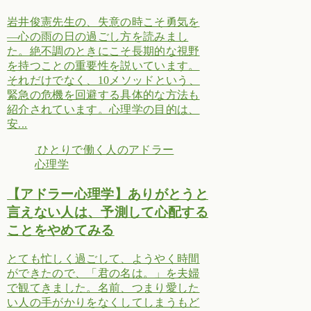
岩井俊憲先生の、失意の時こそ勇気を
―心の雨の日の過ごし方を読みまし
た。絶不調のときにこそ長期的な視野
を持つことの重要性を説いています。
それだけでなく、10メソッドという、
緊急の危機を回避する具体的な方法も
紹介されています。心理学の目的は、
安...
ひとりで働く人のアドラー
心理学
【アドラー心理学】ありがとうと
言えない人は、予測して心配する
ことをやめてみる
とても忙しく過ごして、ようやく時間
ができたので、「君の名は。」を夫婦
で観てきました。名前、つまり愛した
い人の手がかりをなくしてしまうもど