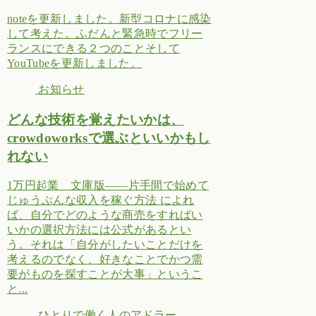
noteを更新しました。新型コロナに感染
して考えた。ふだんと緊急時でフリー
ランスにできる２つのことそして
YouTubeを更新しました。
お知らせ
どんな技術を覚えたいかは、
crowdoworksで選ぶといいかもし
れない
1万円起業 文庫版――片手間で始めて
じゅうぶんな収入を稼ぐ方法 によれ
ば、自分でどのような商売をすればい
いかの選択方法には公式があるとい
う。それは「自分がしたいことだけを
考えるのでなく、好きなことでかつ需
要がものを探すことが大事」というこ
と...
ひとりで働く人のアドラー