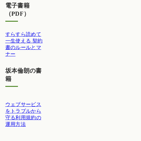
電子書籍
（PDF）
すらすら読めて
一生使える 契約
書のルールとマ
ナー
坂本倫朗の書
籍
ウェブサービス
をトラブルから
守る利用規約の
運用方法