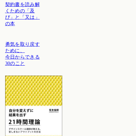
契約書を読み解
くための「及
び」と「又は」
の本
勇気を取り戻す
ために、
今日からできる
30のこと