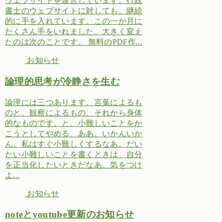
ウェブサイトを運営しています。行政
書士のウェブサイトに対しても、継続
的に手を入れています。この一か月に
たくさん手をいれました。大きく変え
たのは次のことです。 無料のPDF作...
お知らせ
論理的思考が冷静さを生む
論理には三つあります。言葉によるも
のと、観察によるもの、それから身体
的なものです。と、小難しいことをか
こうとしてやめる。ああ、いかんいか
ん。私はすぐ小難しくするなあ。だい
たい小難しいことを書くときは、自分
を正当化したいときだなあ。気をつけ
よ...
お知らせ
noteとyoutube更新のお知らせ