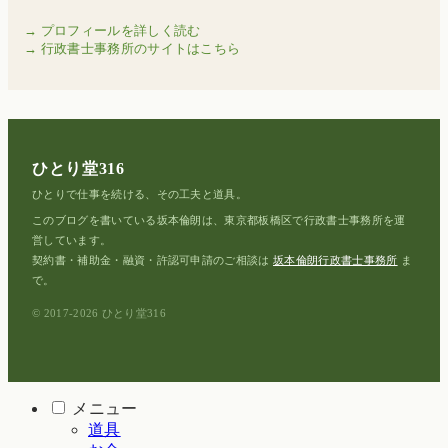
→ プロフィールを詳しく読む
→ 行政書士事務所のサイトはこちら
ひとり堂316
ひとりで仕事を続ける、その工夫と道具。
このブログを書いている坂本倫朗は、東京都板橋区で行政書士事務所を運
営しています。
契約書・補助金・融資・許認可申請のご相談は
坂本倫朗行政書士事務所
ま
で。
© 2017-2026 ひとり堂316
メニュー
道具