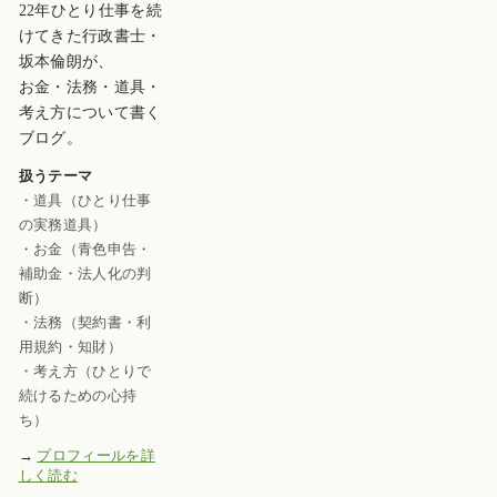
22年ひとり仕事を続
けてきた行政書士・
坂本倫朗が、
お金・法務・道具・
考え方について書く
ブログ。
扱うテーマ
・道具（ひとり仕事
の実務道具）
・お金（青色申告・
補助金・法人化の判
断）
・法務（契約書・利
用規約・知財）
・考え方（ひとりで
続けるための心持
ち）
→
プロフィールを詳
しく読む