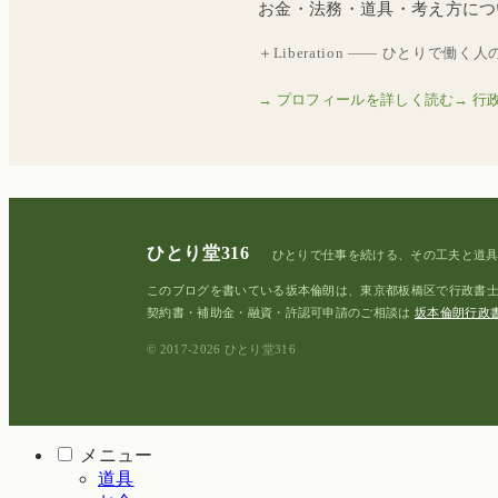
お金・法務・道具・考え方につ
＋Liberation —— ひとりで働
→ プロフィールを詳しく読む
→ 行
ひとり堂316
ひとりで仕事を続ける、その工夫と道
このブログを書いている坂本倫朗は、東京都板橋区で行政書
契約書・補助金・融資・許認可申請のご相談は
坂本倫朗行政
© 2017-2026 ひとり堂316
メニュー
道具