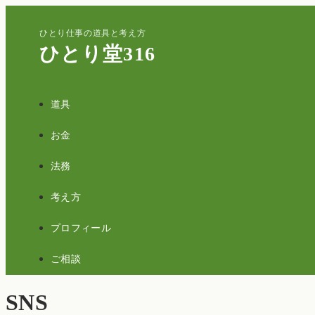
ひとり仕事の道具と考え方
ひとり堂316
道具
お金
法務
考え方
プロフィール
ご相談
SNS