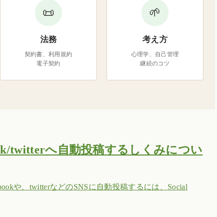
📜
🌱
法務
考え方
契約書、利用規約
心理学、自己管理
電子契約
継続のコツ
ook/twitterへ自動投稿するしくみについ
にfacebookや、twitterなどのSNSに自動投稿するには、Social