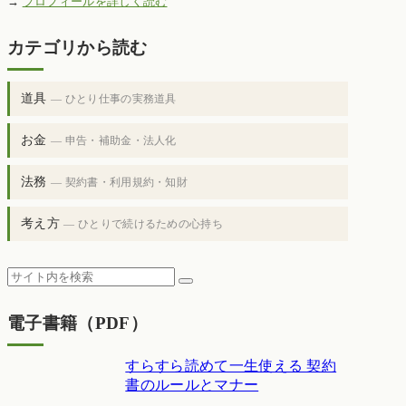
→
プロフィールを詳しく読む
カテゴリから読む
道具
— ひとり仕事の実務道具
お金
— 申告・補助金・法人化
法務
— 契約書・利用規約・知財
考え方
— ひとりで続けるための心持ち
電子書籍（PDF）
すらすら読めて一生使える 契約
書のルールとマナー