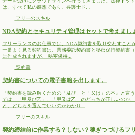
ナーを受けにクラウドサインへ行ってきました。法律ドッ
は、すべて私の感想であり、弁護士ド...
フリーのスキル
NDA契約とセキュリティ管理はセットで考えまし
フリーランスのお仕事では、NDA契約書を取り交わすこと
一番よく見る契約書は、業務委託契約書と秘密保持契約書（
に作成されますが、 秘密保持...
契約書
契約書についての電子書籍を出します。
『契約書を読み解くための「及び」と「又は」の本』と言
ては、「甲及び乙」、「甲又は乙」のどっちが正しいのか
と、どちらを選んでいいのかわかり...
フリーのスキル
契約締結前に作業する？しない？稼ぎつづけるフ