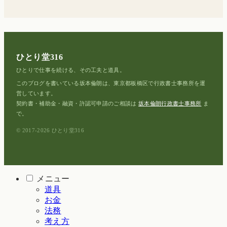
ひとり堂316
ひとりで仕事を続ける、その工夫と道具。
このブログを書いている坂本倫朗は、東京都板橋区で行政書士事務所を運
営しています。
契約書・補助金・融資・許認可申請のご相談は
坂本倫朗行政書士事務所
ま
で。
© 2017-2026 ひとり堂316
メニュー
道具
お金
法務
考え方