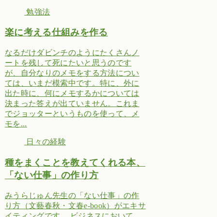
勉強法
楽に考える仕組みを作る
なるだけダビンチのようにたくさんノ
ートを残して死にたいと思うのです
が、自分なりのメモをする方法につい
ては、いまだ模索中です。特に、外に
出た時に、何にメモするかについては
決まった答えが出ていません。これま
でジョッターというものを使って、メ
モを...
日々の経験
種をまくことを教えてくれる本、
「ない仕事」の作り方
みうらじゅん先生の「ない仕事」の作
り方（文藝春秋・文春e-book）がエキサ
イティングです。 ビジネスにおいて、