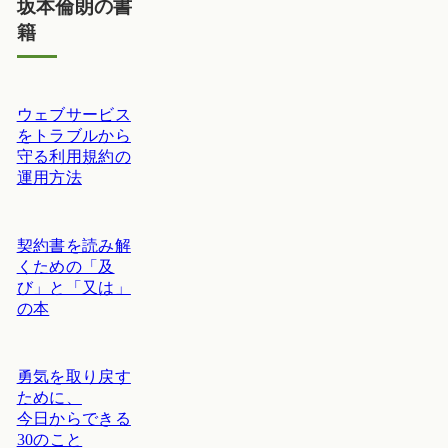
坂本倫朗の書
籍
ウェブサービス
をトラブルから
守る利用規約の
運用方法
契約書を読み解
くための「及
び」と「又は」
の本
勇気を取り戻す
ために、
今日からできる
30のこと