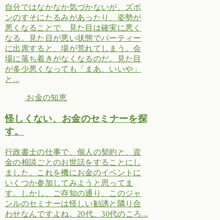
自分ではなかなか気づかないが、ズボ
ンのすそにたるみがあったり、姿勢が
悪くなることで、見た目は確実に悪く
なる。見た目が悪い状態でパーティー
に出席すると、場が荒れてしまう。会
場に落ち着きがなくなるのだ。見た目
が多少悪くなっても「まあ、いいや」
と...
お金の知恵
怪しくない、お金のセミナーを探
す。
行政書士の仕事で、個人の契約と、資
金の相談ごとのお世話をすることにし
ました。これを機にお金のイベントに
いくつか参加してみようと思ってま
す。しかし、ご存知の通り、このジャ
ンルのセミナーは怪しい勧誘と隣り合
わせなんですよね。20代、30代のころ...