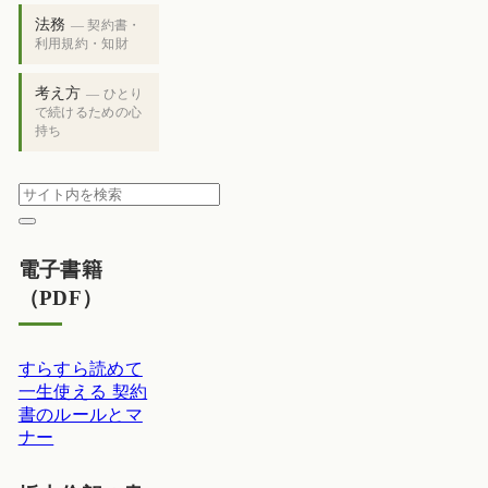
法務
— 契約書・
利用規約・知財
考え方
— ひとり
で続けるための心
持ち
電子書籍
（PDF）
すらすら読めて
一生使える 契約
書のルールとマ
ナー