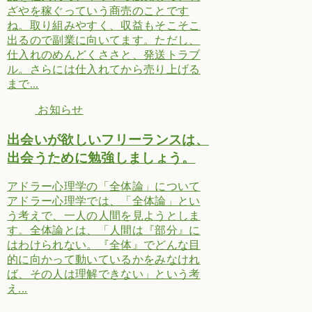
ざやを稼ぐっていう商売のことです
ね。取り組みやすく、収益もそこそこ
出るので副業に向いてます。ただし、
仕入れのめんどくささと、発送トラブ
ル。さらには仕入れてから売り上げる
まで...
お知らせ
出会いが欲しいフリーランスは、
出会うために勉強しましょう。
アドラー心理学の「全体論」について
アドラー心理学では、「全体論」とい
う考えで、一人の人間を見ようとしま
す。全体論とは、「人間は『部分』に
はわけられない。『全体』でどんな目
的に向かって動いているかをみなけれ
ば、その人は理解できない」という考
え...