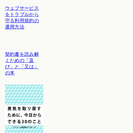
ウェブサービス
をトラブルから
守る利用規約の
運用方法
契約書を読み解
くための「及
び」と「又は」
の本