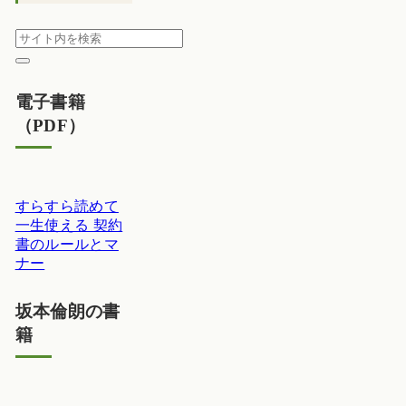
電子書籍
（PDF）
すらすら読めて
一生使える 契約
書のルールとマ
ナー
坂本倫朗の書
籍