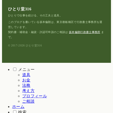
ひとり堂316
ひとりで仕事を続ける、その工夫と道具。
このブログを書いている坂本倫朗は、東京都板橋区で行政書士事務所を運
営しています。
契約書・補助金・融資・許認可申請のご相談は
坂本倫朗行政書士事務所
ま
で。
© 2017-2026 ひとり堂316
メニュー
道具
お金
法務
考え方
プロフィール
ご相談
ホーム
検索