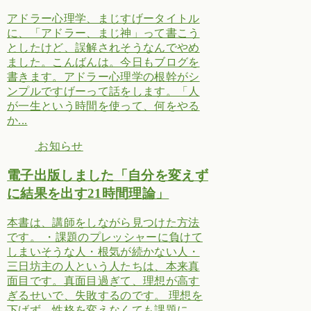
アドラー心理学、まじすげータイトル
に、「アドラー、まじ神」って書こう
としたけど、誤解されそうなんでやめ
ました。こんばんは。今日もブログを
書きます。アドラー心理学の根幹がシ
ンプルですげーって話をします。「人
が一生という時間を使って、何をやる
か...
お知らせ
電子出版しました「自分を変えず
に結果を出す21時間理論」
本書は、講師をしながら見つけた方法
です。 ・課題のプレッシャーに負けて
しまいそうな人・根気が続かない人・
三日坊主の人という人たちは、本来真
面目です。真面目過ぎて、理想が高す
ぎるせいで、失敗するのです。 理想を
下げず、性格を変えなくても課題に...