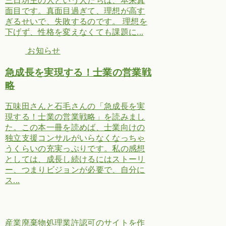
三日坊主の人という人たちは、本来真
面目です。真面目過ぎて、理想が高す
ぎるせいで、失敗するのです。 理想を
下げず、性格を変えなくても課題に...
お知らせ
急成長を実現する！士業の営業戦
略
五味田さんと石毛さんの「急成長を実
現する！士業の営業戦略」を読みまし
た。この本一冊を読めば、士業向けの
独立支援コンサルがいらなくなっちゃ
うくらいの充実っぷりです。私の感想
としては、成長し続けるにはストーリ
ー、つまりビジョンが必要で、自分に
ス...
産業廃棄物処理業許認可のサイトを作