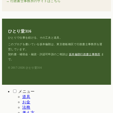
→ 行政書士事務所のサイトはこちら
ひとり堂316
ひとりで仕事を続ける、その工夫と道具。
このブログを書いている坂本倫朗は、東京都板橋区で行政書士事務所を運
営しています。
契約書・補助金・融資・許認可申請のご相談は
坂本倫朗行政書士事務所
ま
で。
© 2017-2026 ひとり堂316
メニュー
道具
お金
法務
考え方