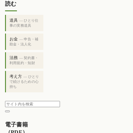
読む
道具
— ひとり仕
事の実務道具
お金
— 申告・補
助金・法人化
法務
— 契約書・
利用規約・知財
考え方
— ひとり
で続けるための心
持ち
電子書籍
（PDF）