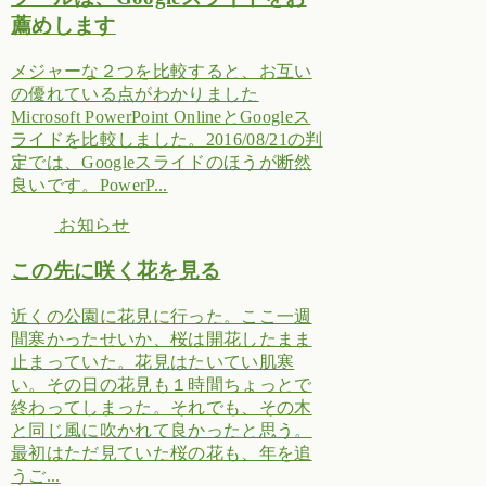
薦めします
メジャーな２つを比較すると、お互い
の優れている点がわかりました
Microsoft PowerPoint OnlineとGoogleス
ライドを比較しました。2016/08/21の判
定では、Googleスライドのほうが断然
良いです。PowerP...
お知らせ
この先に咲く花を見る
近くの公園に花見に行った。ここ一週
間寒かったせいか、桜は開花したまま
止まっていた。花見はたいてい肌寒
い。その日の花見も１時間ちょっとで
終わってしまった。それでも、その木
と同じ風に吹かれて良かったと思う。
最初はただ見ていた桜の花も、年を追
うご...