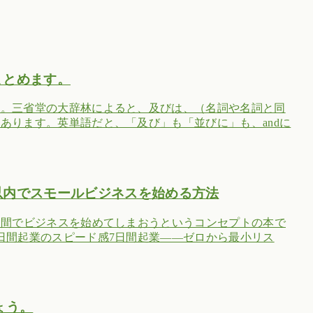
まとめます。
す。三省堂の大辞林によると、及びは、（名詞や名詞と同
あります。英単語だと、「及び」も「並びに」も、andに
以内でスモールビジネスを始める方法
日間でビジネスを始めてしまおうというコンセプトの本で
日間起業のスピード感7日間起業――ゼロから最小リス
ょう。