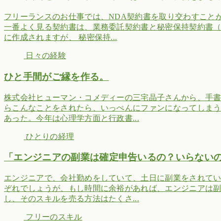
フリーランスのお仕事では、NDA契約書を取り交わすこと
一番よく見る契約書は、業務委託契約書と秘密保持契約書（
に作成されますが、 秘密保持...
日々の経験
ひと手間がご縁を作る。
株式会社ヒューマン・コメディーの三宅晶子さんから、手
らこんなことをされたら、いっぺんにファンになってしま
あった。今年は心理学方面と行政書...
ひとりの経理
「エンジニアの副業は確定申告いるの？いらない
エンジニアで、会社勤めをしていて、土日に副業をされて
ぞれでしょうが、もし時間に余裕があれば、エンジニアは
し、そのスキルを売る方法はたくさ...
フリーのスキル