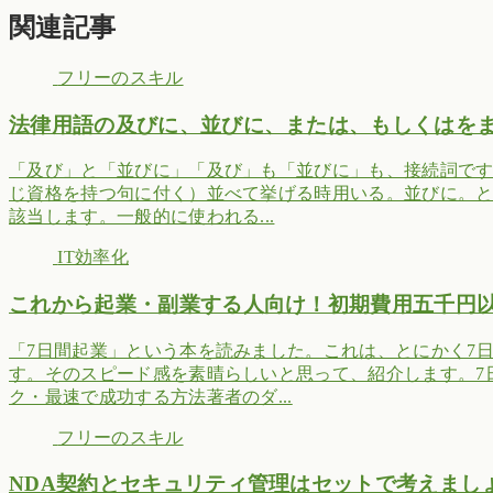
関連記事
フリーのスキル
法律用語の及びに、並びに、または、もしくはを
「及び」と「並びに」「及び」も「並びに」も、接続詞で
じ資格を持つ句に付く）並べて挙げる時用いる。並びに。と
該当します。一般的に使われる...
IT効率化
これから起業・副業する人向け！初期費用五千円
「7日間起業」という本を読みました。これは、とにかく7
す。そのスピード感を素晴らしいと思って、紹介します。7
ク・最速で成功する方法著者のダ...
フリーのスキル
NDA契約とセキュリティ管理はセットで考えまし