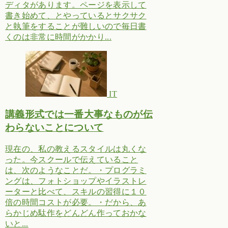
ディタがあります。ページを表示して
書き始めて、とやっているとサクサク
と執筆をすることが難しいので毎日書
くのは非常に時間がかかり...
IT
講義形式では一番大事なものが伝
わらないことについて
現在の、私の教えるスタイルは丸くな
った。今スクールで伝えていること
は、次のようなことだ。・プログラミ
ングは、フォトショップやイラストレ
ーターと比べて、スキルの習得に１０
倍の時間コストが必要。・だから、あ
らかじめ駄作をどんどん作っておかな
いと...