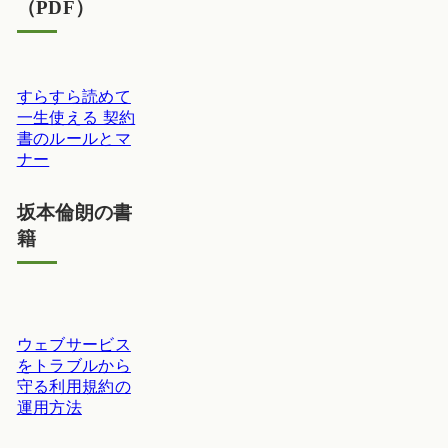
（PDF）
すらすら読めて
一生使える 契約
書のルールとマ
ナー
坂本倫朗の書
籍
ウェブサービス
をトラブルから
守る利用規約の
運用方法