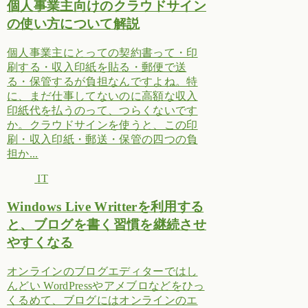
個人事業主向けのクラウドサイン
の使い方について解説
個人事業主にとっての契約書って・印
刷する・収入印紙を貼る・郵便で送
る・保管するが負担なんですよね。特
に、まだ仕事してないのに高額な収入
印紙代を払うのって、つらくないです
か。クラウドサインを使うと、この印
刷・収入印紙・郵送・保管の四つの負
担か...
IT
Windows Live Writterを利用する
と、ブログを書く習慣を継続させ
やすくなる
オンラインのブログエディターではし
んどい WordPressやアメブロなどをひっ
くるめて、ブログにはオンラインのエ