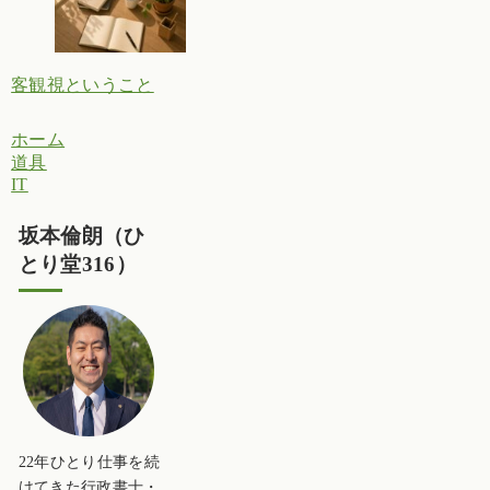
客観視ということ
ホーム
道具
IT
坂本倫朗（ひ
とり堂316）
22年ひとり仕事を続
けてきた行政書士・