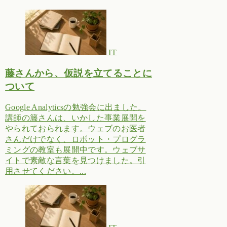
IT
藤さんから、仮説を立てることに
ついて
Google Analyticsの勉強会に出ました。
講師の籐さんは、いかした事業展開を
やられておられます。ウェブのお医者
さんだけでなく、ロボット・プログラ
ミングの教室も展開中です。ウェブサ
イトで素敵な言葉を見つけました。引
用させてください。...