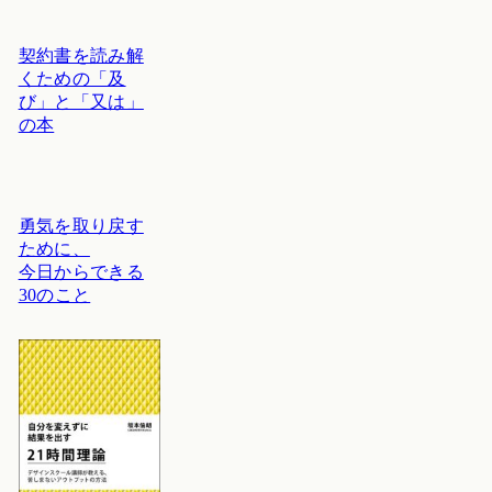
契約書を読み解
くための「及
び」と「又は」
の本
勇気を取り戻す
ために、
今日からできる
30のこと