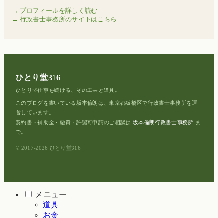
→ プロフィールを詳しく読む
→ 行政書士事務所のサイトはこちら
ひとり堂316
ひとりで仕事を続ける、その工夫と道具。
このブログを書いている坂本倫朗は、東京都板橋区で行政書士事務所を運
営しています。
契約書・補助金・融資・許認可申請のご相談は
坂本倫朗行政書士事務所
ま
で。
© 2017-2026 ひとり堂316
メニュー
道具
お金