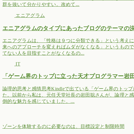
群を抜いて分かりやすい。改めて...
エニアグラム
エニアグラムのタイプにあったブログのテーマの
エニアグラムは、「性格は９つに分類できる」という考え
来へのアプローチを変えればムダがなくなる」というもの
てない人を目指すことがなくなるの...
IT
「ゲーム界のトップに立った天才プログラマー岩
論理的思考と感情思考Kindleで出ている「ゲーム界のト
た。以前から私は、元任天堂社長の岩田聡さんが、論理と
倒的な魅力を感じていました。...
ゾーンを体験するのに必要なのは、目標設定と制限時間