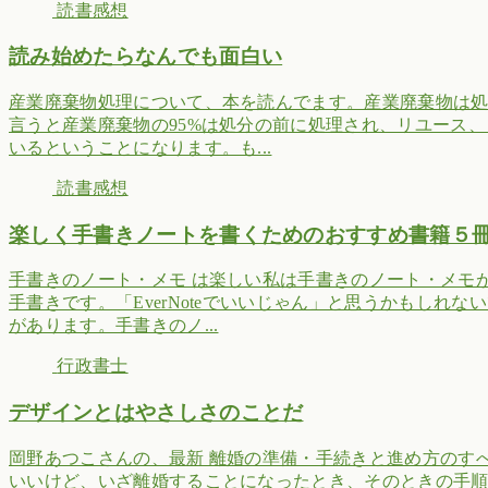
読書感想
読み始めたらなんでも面白い
産業廃棄物処理について、本を読んでます。産業廃棄物は処
言うと産業廃棄物の95%は処分の前に処理され、リユース
いるということになります。も...
読書感想
楽しく手書きノートを書くためのおすすめ書籍５
手書きのノート・メモ は楽しい私は手書きのノート・メモ
手書きです。「EverNoteでいいじゃん」と思うかもしれ
があります。手書きのノ...
行政書士
デザインとはやさしさのことだ
岡野あつこさんの、最新 離婚の準備・手続きと進め方のす
いいけど、いざ離婚することになったとき、そのときの手