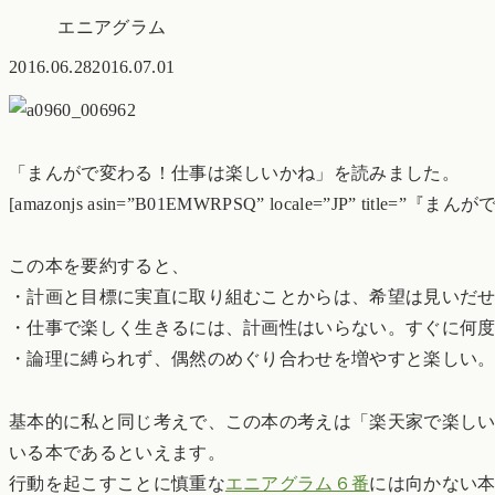
エニアグラム
2016.06.28
2016.07.01
「まんがで変わる！仕事は楽しいかね」を読みました。
[amazonjs asin=”B01EMWRPSQ” locale=”JP” tit
この本を要約すると、
・計画と目標に実直に取り組むことからは、希望は見いだ
・仕事で楽しく生きるには、計画性はいらない。すぐに何
・論理に縛られず、偶然のめぐり合わせを増やすと楽しい
基本的に私と同じ考えで、この本の考えは「楽天家で楽し
いる本であるといえます。
行動を起こすことに慎重な
エニアグラム６番
には向かない