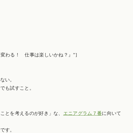
le=”『まんがで変わる！ 仕事は楽しいかね？』”]
せない。
度でも試すこと。
。
いことを考えるのが好き」な、
エニアグラム７番
に向いて
本です。