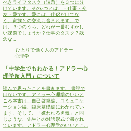
べきライフタスク（課題）を３つに分
けています。その3つとは、・仕事・交
友・愛です。愛には、伴侶だけでな
く、家族との交流も含まれます。で
は、３つのうち、どれが一番むずかし
い課題でしょうか？仕事のタスク？残
念な...
ひとりで働く人のアドラー
心理学
「中学生でもわかる！アドラー心
理学超入門」について
読んで思ったことを書きます。 書評で
はないです。アドラー心理学のいいと
ころ本書は、自己啓発編、コミュニケ
ーション編、臨床基礎編にわかれてい
ます。そして、「嫌われる勇気」と同
じような、先生との対話形式で書かれ
ています。アドラー心理学のいいとこ...