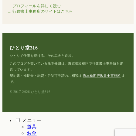
→ プロフィールを詳しく読む
→ 行政書士事務所のサイトはこちら
ひとり堂316
ひとりで仕事を続ける、その工夫と道具。
このブログを書いている坂本倫朗は、東京都板橋区で行政書士事務所を運
営しています。
契約書・補助金・融資・許認可申請のご相談は
坂本倫朗行政書士事務所
ま
で。
© 2017-2026 ひとり堂316
メニュー
道具
お金