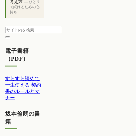
考え方
— ひとり
で続けるための心
持ち
電子書籍
（PDF）
すらすら読めて
一生使える 契約
書のルールとマ
ナー
坂本倫朗の書
籍