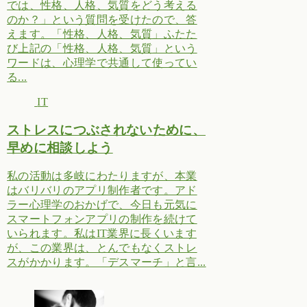
では、性格、人格、気質をどう考える
のか？」という質問を受けたので、答
えます。「性格、人格、気質」ふたた
び上記の「性格、人格、気質」という
ワードは、心理学で共通して使ってい
る...
IT
ストレスにつぶされないために、
早めに相談しよう
私の活動は多岐にわたりますが、本業
はバリバリのアプリ制作者です。アド
ラー心理学のおかげで、今日も元気に
スマートフォンアプリの制作を続けて
いられます。私はIT業界に長くいます
が、この業界は、とんでもなくストレ
スがかかります。「デスマーチ」と言...