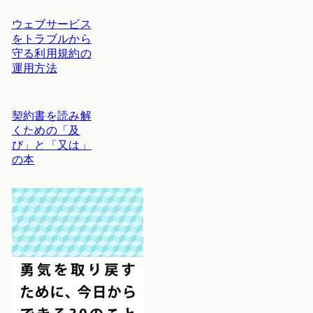
ウェブサービス
をトラブルから
守る利用規約の
運用方法
契約書を読み解
くための「及
び」と「又は」
の本