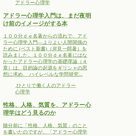
アドラー心理学
アドラー心理学入門は、まだ夜明
け前のイメージがする本
１００分ｄｅ名著からの流れで、アド
ラー心理学入門―よりよい人間関係の
ために (ベスト新書)（岸見一郎著）を
読みました。１００分ｄｅ名著にはな
かったアドラー心理学の基礎理論（４
章）は、目的論の起源をギリシャの思
想に求め、 ハイレベルな学問研究...
ひとりで働く人のアドラー
心理学
性格、人格、気質を、アドラー心
理学はどう見るのか
随分前に「性格、人格、気質」のこと
を書いたのですが、「アドラー心理学