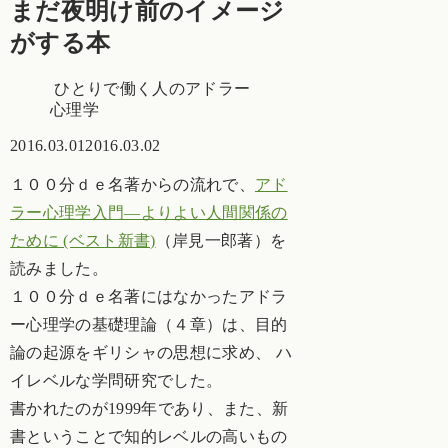
まだ夜明け前のイメージ
がする本
ひとりで働く人のアドラー
心理学
2016.03.01
2016.03.02
１００分ｄｅ名著からの流れで、
アド
ラー心理学入門―よりよい人間関係の
ために (ベスト新書)
（岸見一郎著）を
読みました。
１００分ｄｅ名著にはなかったアドラ
ー心理学の基礎理論（４章）は、目的
論の起源をギリシャの思想に求め、 ハ
イレベルな学問研究でした。
書かれたのが1999年であり、また、新
書ということで知的レベルの高いもの