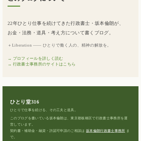
22年ひとり仕事を続けてきた行政書士・坂本倫朗が、
お金・法務・道具・考え方について書くブログ。
＋Liberation —— ひとりで働く人の、精神の解放を。
→ プロフィールを詳しく読む
→ 行政書士事務所のサイトはこちら
ひとり堂316
ひとりで仕事を続ける、その工夫と道具。
このブログを書いている坂本倫朗は、東京都板橋区で行政書士事務所を運
営しています。
契約書・補助金・融資・許認可申請のご相談は
坂本倫朗行政書士事務所
ま
で。