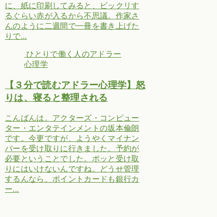
に、紙に印刷してみると、ビックリす
るぐらい赤が入るから不思議。作家さ
んのように二週間で一冊を書き上げた
りで...
ひとりで働く人のアドラー
心理学
【３分で読むアドラー心理学】怒
りは、寝ると整理される
こんばんは。アクターズ・コンピュー
ター・エンタテインメントの坂本倫朗
です。今更ですが、ようやくマイナン
バーを受け取りに行きました。予約が
必要ということでした。ポッと受け取
りにはいけないんですね。どうせ管理
するんなら、ポイントカードも銀行カ
ー...