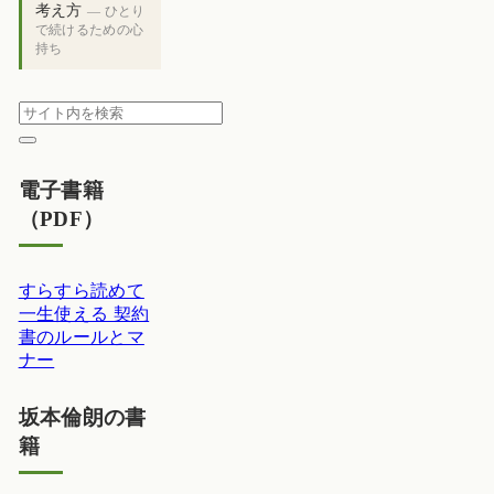
考え方
— ひとり
で続けるための心
持ち
電子書籍
（PDF）
すらすら読めて
一生使える 契約
書のルールとマ
ナー
坂本倫朗の書
籍