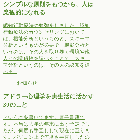
シンプルな原則をもつから、人は
楽観的になれる
認知行動療法の勉強をしました。認知
行動療法のカウンセリングにおいて
は、機能分析というものと、スキーマ
分析というものが必要で、機能分析と
いうのは、その人を取り巻く環境や他
人との関係性を調べることで、スキー
マ分析というのは、その人の認知を調
べる...
お知らせ
アドラー心理学を実生活に活かす
30のこと
という本を書いてます。電子書籍で
す。本当は去年の年末に出す予定でし
たが、何度も手直しして現在に至りま
す。パソコン上で何度も手直ししたの