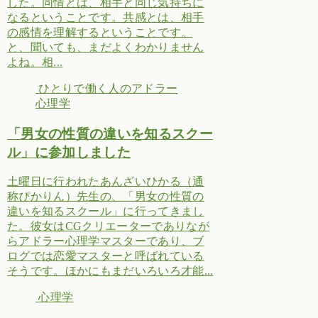
した。同情とは、相手と同じ気持ちに
なるということです。共感とは、相手
の感情を理解するということです。
と、聞いても、まだよくわかりません
よね。相...
ひとりで働く人のアドラー
心理学
「男女の性質の違いを知るスクー
ル」に参加しました
土曜日に行われたあんざいひかる（通
称ぴかりん）先生の、「男女の性質の
違いを知るスクール」に行ってきまし
た。彼女はCGクリエーターでありなが
らアドラー心理学マスターであり、ブ
ログでは恋愛マスターと呼ばれている
そうです。ほかにもまだいろいろ才能...
心理学