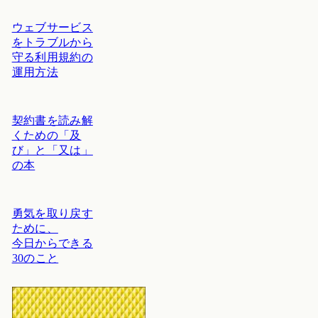
ウェブサービス
をトラブルから
守る利用規約の
運用方法
契約書を読み解
くための「及
び」と「又は」
の本
勇気を取り戻す
ために、
今日からできる
30のこと