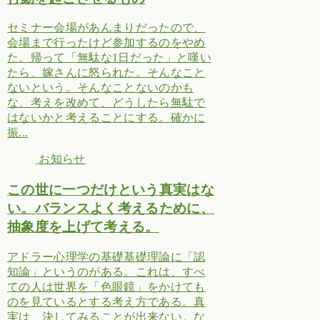
セミナー会場があんまりだったので、
会場まで行ったけど参加するのをやめ
た。帰って「無駄な1日だった」と嘆い
たら、嫁さんに怒られた。そんなこと
ないという。そんなことないのかも
な。考えを改めて、どうしたら無駄で
はないかと考えることにする。確かに
振...
お知らせ
この世に一つだけという真実はな
い。バランスよく考えるために、
抽象度を上げて考える。
アドラー心理学の基礎基礎理論に「認
知論」というのがある。これは、すべ
ての人は世界を「色眼鏡」をかけても
のを見ているとする考え方である。真
実は、決してみることが出来ない。な