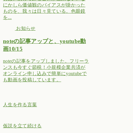
にかしら価値観のバイアスが掛かった
ものを、我々は日々見ている。色眼鏡
を...
お知らせ
noteの記事アップと、youtube動
画10/15
noteの記事をアップしました。フリーラ
ンスも今すぐ節税！小規模企業共済が
オンライン申し込みで簡単にyoutubeで
も動画を投稿しています。
人生を作る言葉
仮説を立て続ける