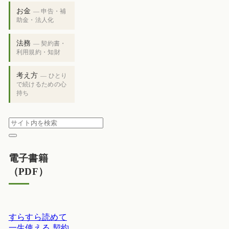
お金
— 申告・補
助金・法人化
法務
— 契約書・
利用規約・知財
考え方
— ひとり
で続けるための心
持ち
電子書籍
（PDF）
すらすら読めて
一生使える 契約