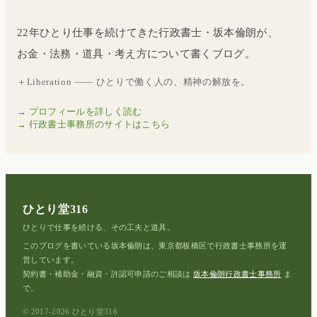
22年ひとり仕事を続けてきた行政書士・坂本倫朗が、
お金・法務・道具・考え方について書くブログ。
＋Liberation —— ひとりで働く人の、精神の解放を。
→ プロフィールを詳しく読む
→ 行政書士事務所のサイトはこちら
ひとり堂316
ひとりで仕事を続ける、その工夫と道具。
このブログを書いている坂本倫朗は、東京都板橋区で行政書士事務所を運
営しています。
契約書・補助金・融資・許認可申請のご相談は
坂本倫朗行政書士事務所
ま
で。
© 2017-2026 ひとり堂316