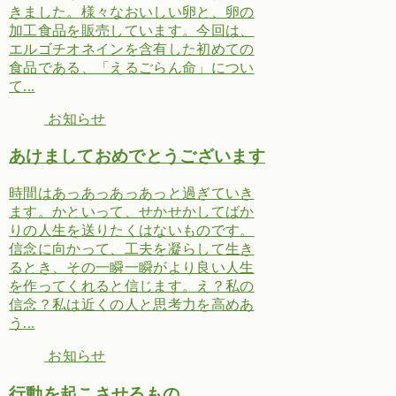
きました。様々なおいしい卵と、卵の
加工食品を販売しています。今回は、
エルゴチオネインを含有した初めての
食品である、「えるごらん命」につい
て...
お知らせ
あけましておめでとうございます
時間はあっあっあっあっと過ぎていき
ます。かといって、せかせかしてばか
りの人生を送りたくはないものです。
信念に向かって、工夫を凝らして生き
るとき、その一瞬一瞬がより良い人生
を作ってくれると信じます。え？私の
信念？私は近くの人と思考力を高めあ
う...
お知らせ
行動を起こさせるもの