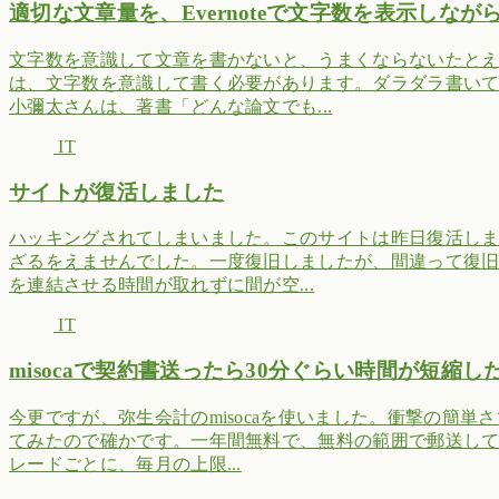
適切な文章量を、Evernoteで文字数を表示しな
文字数を意識して文章を書かないと、うまくならないたと
は、文字数を意識して書く必要があります。ダラダラ書い
小彌太さんは、著書「どんな論文でも...
IT
サイトが復活しました
ハッキングされてしまいました。このサイトは昨日復活し
ざるをえませんでした。一度復旧しましたが、間違って復
を連結させる時間が取れずに間が空...
IT
misocaで契約書送ったら30分ぐらい時間が短縮し
今更ですが、弥生会計のmisocaを使いました。衝撃の簡単
てみたので確かです。一年間無料で、無料の範囲で郵送し
レードごとに、毎月の上限...