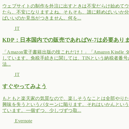
ウェブサイトの制作を外注に出すときは不安だらけ始めて
たら、不安になりますよね。そもそも、誰に頼めばいいか
ばいいのか見当がつきません。何を...
IT
KDP：日本国内での販売であればW-7は必要あり
「Amazon電子書籍出版の技これだけ！」「Amazon Kin
しています。免税手続きに関しては、TINという納税者番号が
法...
IT
すぐやってみよう
もともと楽天家の気質なので、楽しそうなことは全部やり
興味を失うというパターンに陥ります。それはいかんとい
ています。一個ずつ、少しづずつ取...
Evernote