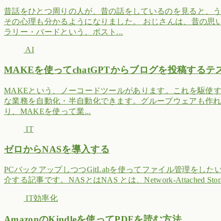
昔話をひとつ周りの人が、昔の話をしているのを見ると、う
その心理も分かるようになりました。 おじさんは、昔の思
ラリー・バードという、ボスト...
AI
MAKEを使ってchatGPTからブログを投稿する
MAKEという、ノーコードツールがあります。これを駆使
な業務を自動化・半自動化できます。グループウェアも作れるの
り、MAKEを使って業...
IT
ゼロからNASを導入する
PCバックアップしつつGitLabを使ってファイル管理をし
介する記事です。NASとはNAS とは、Network-Attached S
IT効率化
AmazonのKindleを使ってPDFを読む方法。