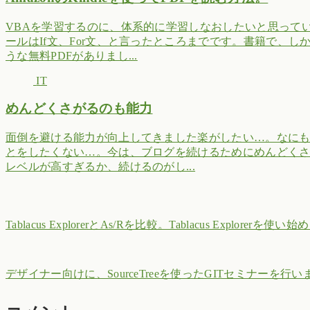
VBAを学習するのに、体系的に学習しなおしたいと思って
ールはIf文、For文、と言ったところまでです。書籍で、
うな無料PDFがありまし...
IT
めんどくさがるのも能力
面倒を避ける能力が向上してきました楽がしたい…。なに
とをしたくない…。今は、ブログを続けるためにめんどく
レベルが高すぎるか、続けるのがし...
Tablacus ExplorerとAs/Rを比較。Tablacus Explorerを使い
デザイナー向けに、SourceTreeを使ったGITセミナーを行い