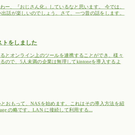
わー、『おじさん化』しているなと思います。 今では、
い出話が楽しいのでしょう。さて、一つ昔の話をします。
テストをしました
するとオンライン上のツールを連携することができ、様々
で、5人未満の企業は無理してkintoneを導入するよ
たいとおもって、NASを始めます。これはその導入方法を紹
torage の略です。LAN に接続して利用する...