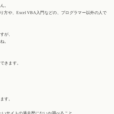
せん。
方や、Excel VBA入門などの、プログラマー以外の人で
ますが、
よね。
ができます。
ります。
たいサイトの過去歴にないか調べること