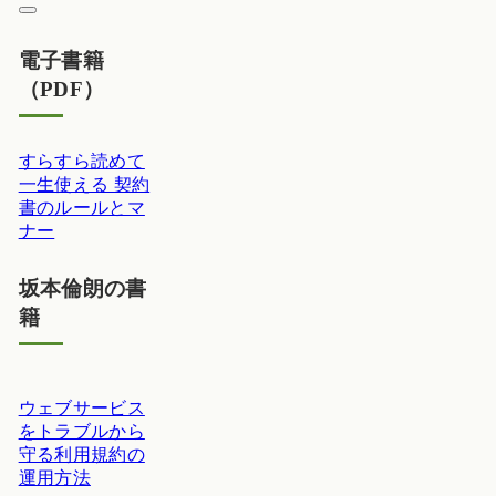
電子書籍
（PDF）
すらすら読めて
一生使える 契約
書のルールとマ
ナー
坂本倫朗の書
籍
ウェブサービス
をトラブルから
守る利用規約の
運用方法