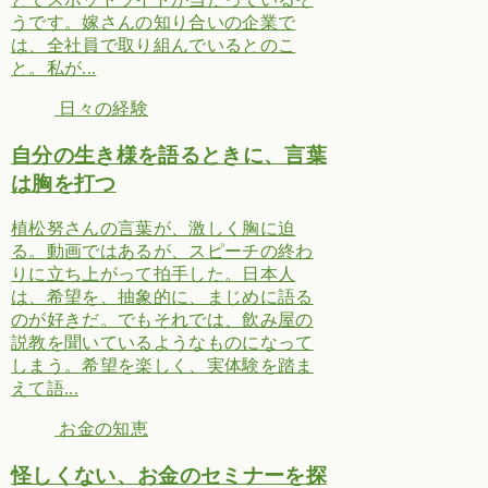
うです。嫁さんの知り合いの企業で
は、全社員で取り組んでいるとのこ
と。私が...
日々の経験
自分の生き様を語るときに、言葉
は胸を打つ
植松努さんの言葉が、激しく胸に迫
る。動画ではあるが、スピーチの終わ
りに立ち上がって拍手した。日本人
は、希望を、抽象的に、まじめに語る
のが好きだ。でもそれでは、飲み屋の
説教を聞いているようなものになって
しまう。希望を楽しく、実体験を踏ま
えて語...
お金の知恵
怪しくない、お金のセミナーを探