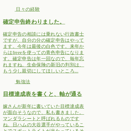
日々の経験
確定申告終わりました。
確定申告の相談には乗れない行政書士
ですが、自分の分の確定申告はやって
ます。今年は最後の白色です。来年か
らはfreeeを使っての青色申告になりま
す。確定申告は年一回なので、毎年忘
れますね。生命保険の新旧の判別は、
もう少し親切にしてほしいところ...
勉強法
目標達成表を書くと、軸が通る
嫁さんが新年に書いていた目標達成表
が面白そうなので、私も書きました。
マンダラシートと呼ばれるものです
ね。日ハムの大谷選手がやっているこ
とでスポットライトが当たっているそ