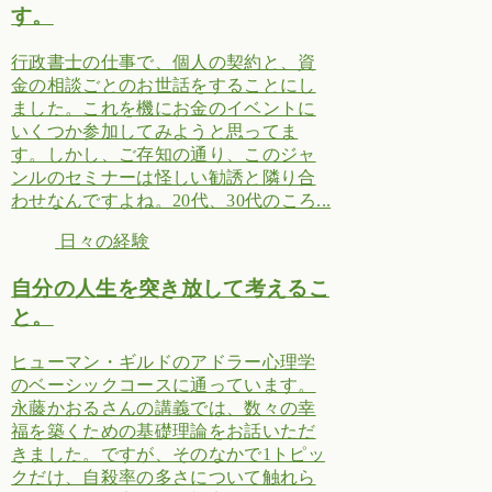
す。
行政書士の仕事で、個人の契約と、資
金の相談ごとのお世話をすることにし
ました。これを機にお金のイベントに
いくつか参加してみようと思ってま
す。しかし、ご存知の通り、このジャ
ンルのセミナーは怪しい勧誘と隣り合
わせなんですよね。20代、30代のころ...
日々の経験
自分の人生を突き放して考えるこ
と。
ヒューマン・ギルドのアドラー心理学
のベーシックコースに通っています。
永藤かおるさんの講義では、数々の幸
福を築くための基礎理論をお話いただ
きました。ですが、そのなかで1トピッ
クだけ、自殺率の多さについて触れら