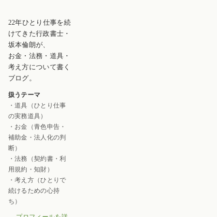
22年ひとり仕事を続
けてきた行政書士・
坂本倫朗が、
お金・法務・道具・
考え方について書く
ブログ。
扱うテーマ
・道具（ひとり仕事
の実務道具）
・お金（青色申告・
補助金・法人化の判
断）
・法務（契約書・利
用規約・知財）
・考え方（ひとりで
続けるための心持
ち）
→
プロフィールを詳