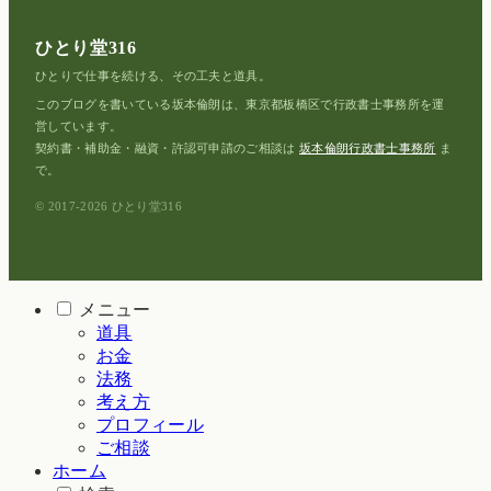
ひとり堂316
ひとりで仕事を続ける、その工夫と道具。
このブログを書いている坂本倫朗は、東京都板橋区で行政書士事務所を運
営しています。
契約書・補助金・融資・許認可申請のご相談は
坂本倫朗行政書士事務所
ま
で。
© 2017-2026 ひとり堂316
メニュー
道具
お金
法務
考え方
プロフィール
ご相談
ホーム