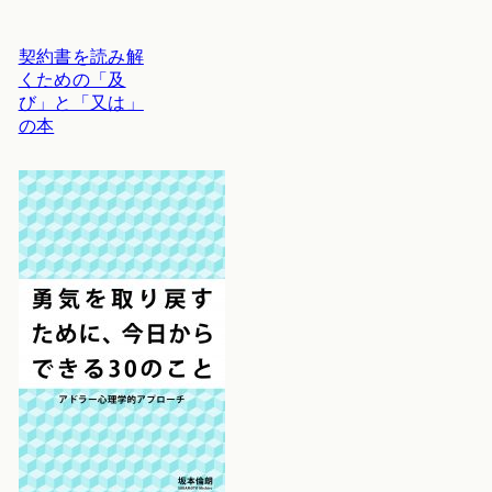
契約書を読み解
くための「及
び」と「又は」
の本