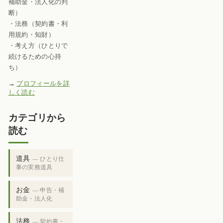
補助金・法人化の判
断）
・法務（契約書・利
用規約・知財）
・考え方（ひとりで
続けるための心持
ち）
→
プロフィールを詳
しく読む
カテゴリから
読む
道具
— ひとり仕
事の実務道具
お金
— 申告・補
助金・法人化
法務
— 契約書・