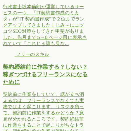
行政書士坂本倫朗が運営しているサー
ビスの一つ、「IT契約書作成のミカ
タ」が”IT 契約書作成”で２位までラン
クアップしてきました！じみ～にコツ
コツSEO対策をしてきた甲斐がありま
した。先月まで５~６ページ目に表示さ
れていて「これじゃ誰も見な...
フリーのスキル
契約締結前に作業する？しない？
稼ぎつづけるフリーランスになる
ために
契約前に作業をしていて、話が立ち消
えるのは、フリーランスでなくても実
務ではよく起こります。リスクを負っ
て、契約前に作業をするかどうか？意
見が分かれるところです。契約締結前
に作業をすることで起こりがちなトラ