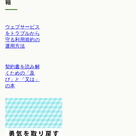
籍
ウェブサービス
をトラブルから
守る利用規約の
運用方法
契約書を読み解
くための「及
び」と「又は」
の本