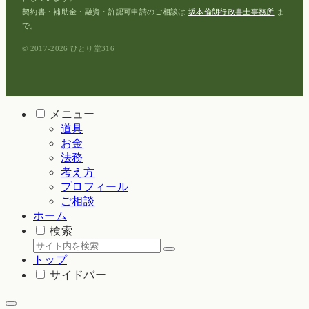
契約書・補助金・融資・許認可申請のご相談は
坂本倫朗行政書士事務所
ま
で。
© 2017-2026 ひとり堂316
メニュー
道具
お金
法務
考え方
プロフィール
ご相談
ホーム
検索
トップ
サイドバー