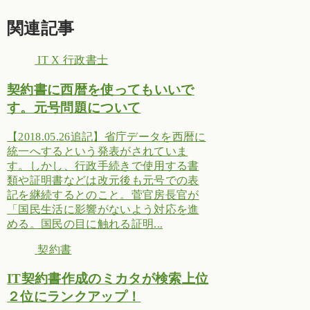
関連記事
IT X 行政書士
契約書に西暦を使ってもいいで
す。元号問題について
【2018.05.26追記】省庁データを西暦に
統一へするという発表がされていま
す。しかし、行政手続きで使用する書
類や証明書などは改元後も元号での表
記を継続するとのこと。菅官房長官が
「国民生活に影響がないよう対応を進
める。国民の目に触れる証明...
契約書
IT契約書作成のミカタが検索上位
２位にランクアップ！