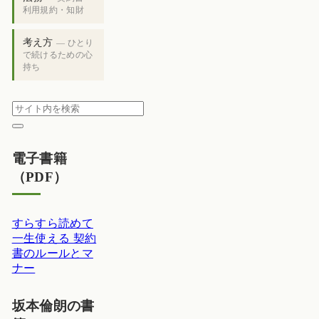
利用規約・知財
考え方
— ひとり
で続けるための心
持ち
電子書籍
（PDF）
すらすら読めて
一生使える 契約
書のルールとマ
ナー
坂本倫朗の書