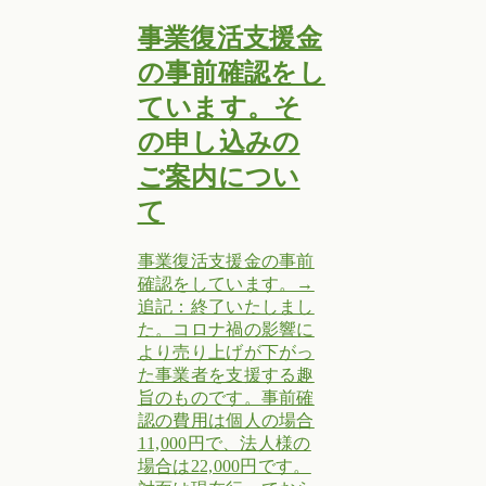
事業復活支援金
の事前確認をし
ています。そ
の申し込みの
ご案内につい
て
事業復活支援金の事前
確認をしています。→
追記：終了いたしまし
た。コロナ禍の影響に
より売り上げが下がっ
た事業者を支援する趣
旨のものです。事前確
認の費用は個人の場合
11,000円で、法人様の
場合は22,000円です。