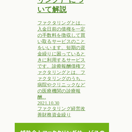
リング） につ
いて解説
ファクタリングとは、
入金日前の債権を一定
の手数料を徴収して買
い取るサービスのこと
をいいます。短期の資
金繰りに困っていると
きに利用するサービス
です。診療報酬債権フ
ァクタリングとは、フ
ァクタリングのうち、
病院やクリニックなど
の医療機関の診療報
酬...
2021.10.30
ファクタリング
経営改
善
財務
資金繰り