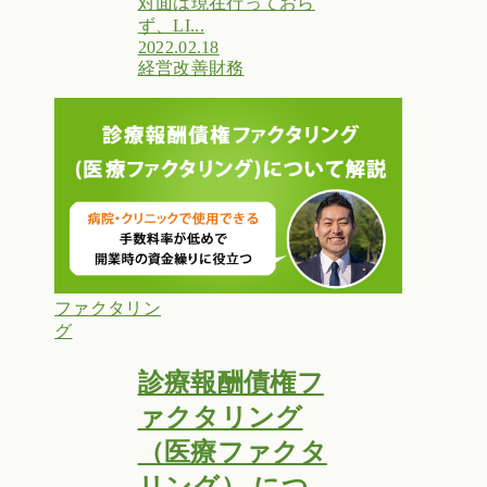
対面は現在行っておら
ず、LI...
2022.02.18
経営改善
財務
ファクタリン
グ
診療報酬債権フ
ァクタリング
（医療ファクタ