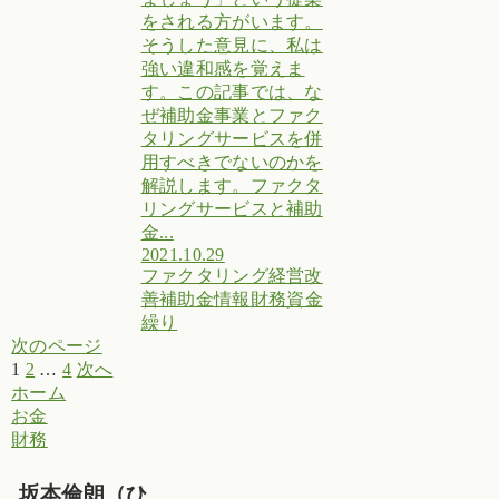
をされる方がいます。
そうした意見に、私は
強い違和感を覚えま
す。この記事では、な
ぜ補助金事業とファク
タリングサービスを併
用すべきでないのかを
解説します。ファクタ
リングサービスと補助
金...
2021.10.29
ファクタリング
経営改
善
補助金情報
財務
資金
繰り
次のページ
1
2
…
4
次へ
ホーム
お金
財務
坂本倫朗（ひ