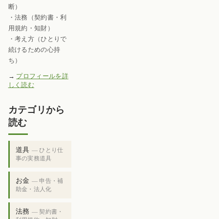
断）
・法務（契約書・利
用規約・知財）
・考え方（ひとりで
続けるための心持
ち）
→
プロフィールを詳
しく読む
カテゴリから
読む
道具
— ひとり仕
事の実務道具
お金
— 申告・補
助金・法人化
法務
— 契約書・