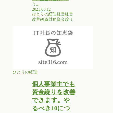
う...
2023.03.12
ひとりの経理
経営
経営
改善
融資
財務
資金繰り
ひとりの経理
個人事業主でも
資金繰りを改善
できます。や
るべき10につ