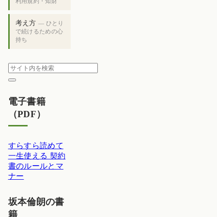
利用規約・知財
考え方
— ひとり
で続けるための心
持ち
電子書籍
（PDF）
すらすら読めて
一生使える 契約
書のルールとマ
ナー
坂本倫朗の書
籍