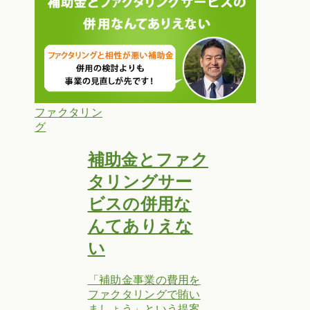
ファクタリン
グ
補助金とファク
タリングサー
ビスの併用な
んてありえな
い
「補助金事業の費用を
ファクタリングで賄い
ましょう」という提案