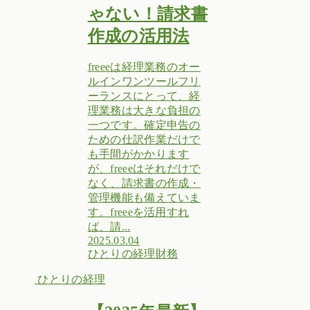
ゃない！請求書
作成の活用法
freeeは経理業務のオー
ルインワンツールフリ
ーランスにとって、経
理業務は大きな負担の
一つです。確定申告の
ための仕訳作業だけで
も手間がかかります
が、freeeはそれだけで
なく、請求書の作成・
管理機能も備えていま
す。freeeを活用すれ
ば、請...
2025.03.04
ひとりの経理
財務
ひとりの経理