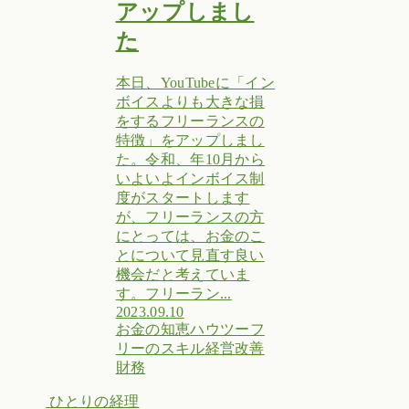
アップしまし
た
本日、YouTubeに「イン
ボイスよりも大きな損
をするフリーランスの
特徴」をアップしまし
た。令和、年10月から
いよいよインボイス制
度がスタートします
が、フリーランスの方
にとっては、お金のこ
とについて見直す良い
機会だと考えていま
す。フリーラン...
2023.09.10
お金の知恵
ハウツー
フ
リーのスキル
経営改善
財務
ひとりの経理