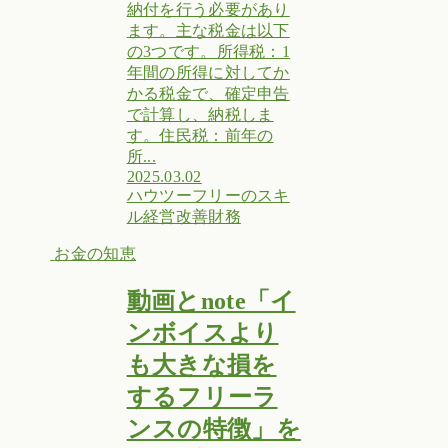
納付を行う必要があり
ます。主な税金は以下
の3つです。所得税：1
年間の所得に対してか
かる税金で、確定申告
で計算し、納税しま
す。住民税：前年の
所...
2025.03.02
ハウツー
フリーのスキ
ル
経営改善
財務
お金の知恵
動画とnote「イ
ンボイスより
も大きな損を
するフリーラ
ンスの特徴」を