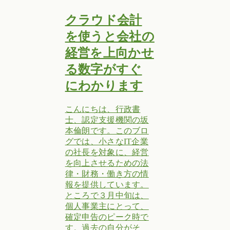
クラウド会計
を使うと会社の
経営を上向かせ
る数字がすぐ
にわかります
こんにちは、行政書
士、認定支援機関の坂
本倫朗です。このブロ
グでは、小さなIT企業
の社長を対象に、経営
を向上させるための法
律・財務・働き方の情
報を提供しています。
ところで３月中旬は、
個人事業主にとって、
確定申告のピーク時で
す。過去の自分がそ