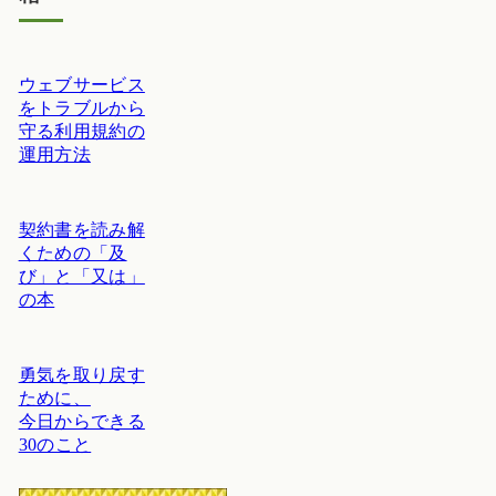
ウェブサービス
をトラブルから
守る利用規約の
運用方法
契約書を読み解
くための「及
び」と「又は」
の本
勇気を取り戻す
ために、
今日からできる
30のこと