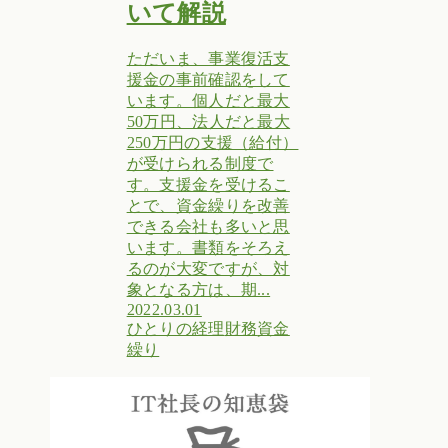
いて解説
ただいま、事業復活支
援金の事前確認をして
います。個人だと最大
50万円、法人だと最大
250万円の支援（給付）
が受けられる制度で
す。支援金を受けるこ
とで、資金繰りを改善
できる会社も多いと思
います。書類をそろえ
るのが大変ですが、対
象となる方は、期...
2022.03.01
ひとりの経理
財務
資金
繰り