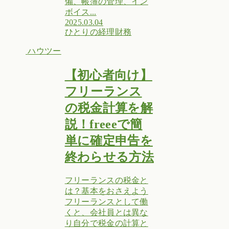
備、帳簿の管理、イン
ボイス...
2025.03.04
ひとりの経理
財務
ハウツー
【初心者向け】
フリーランス
の税金計算を解
説！freeeで簡
単に確定申告を
終わらせる方法
フリーランスの税金と
は？基本をおさえよう
フリーランスとして働
くと、会社員とは異な
り自分で税金の計算と