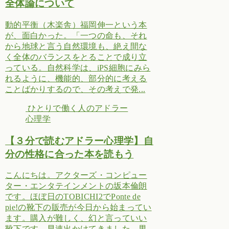
全体論について
動的平衡（木楽舎）福岡伸一という本
が、面白かった。「一つの命も、それ
から地球と言う自然環境も、絶え間な
く全体のバランスをとることで成り立
っている。自然科学は、iPS細胞にみら
れるように、機能的、部分的に考える
ことばかりするので、その考えで発...
ひとりで働く人のアドラー
心理学
【３分で読むアドラー心理学】自
分の性格に合った本を読もう
こんにちは。アクターズ・コンピュー
ター・エンタテインメントの坂本倫朗
です。ほぼ日のTOBICHI2でPonte de
pie!の靴下の販売が今日から始まってい
ます。購入が難しく、幻と言っていい
靴下です。早速出かけてきました。男