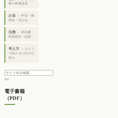
事の実務道具
お金
— 申告・補
助金・法人化
法務
— 契約書・
利用規約・知財
考え方
— ひとり
で続けるための心
持ち
電子書籍
（PDF）