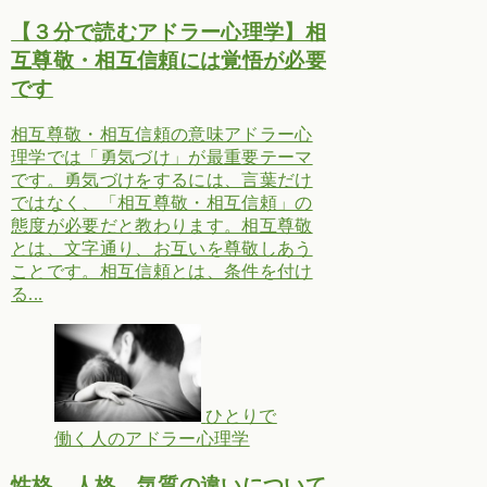
【３分で読むアドラー心理学】相
互尊敬・相互信頼には覚悟が必要
です
相互尊敬・相互信頼の意味アドラー心
理学では「勇気づけ」が最重要テーマ
です。勇気づけをするには、言葉だけ
ではなく、「相互尊敬・相互信頼」の
態度が必要だと教わります。相互尊敬
とは、文字通り、お互いを尊敬しあう
ことです。相互信頼とは、条件を付け
る...
ひとりで
働く人のアドラー心理学
性格、人格、気質の違いについて