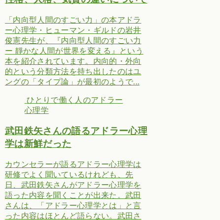
「内向型人間のすごい力」の本アドラ
ー心理学・ヒューマン・ギルドの岩井
俊憲先生が、『内向型人間のすごい力
ー 靜かな人間が世界を変える』という
本を紹介されています。内向的・外向
的という分類方法を持ち出したのはユ
ングの「タイプ論」が最初のようで...
ひとりで働く人のアドラー
心理学
武田鉄矢さんの語るアドラー心理
学は新鮮だった
カウンセラーが語るアドラー心理学は
研修でよく聞いているけれども、先
日、武田鉄矢さんがアドラー心理学を
語った内容を聞くことが出来た。武田
さんは、「アドラー心理学とは」と言
った内容はほとんど語らない。武田さ