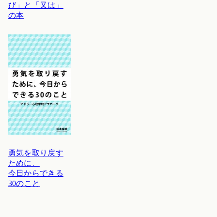
び」と「又は」
の本
勇気を取り戻す
ために、
今日からできる
30のこと