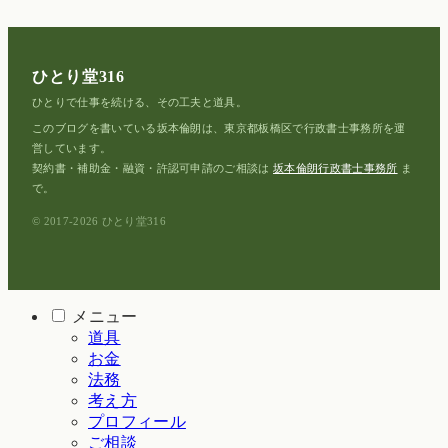
ひとり堂316
ひとりで仕事を続ける、その工夫と道具。
このブログを書いている坂本倫朗は、東京都板橋区で行政書士事務所を運
営しています。
契約書・補助金・融資・許認可申請のご相談は
坂本倫朗行政書士事務所
ま
で。
© 2017-2026 ひとり堂316
メニュー
道具
お金
法務
考え方
プロフィール
ご相談