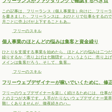
フリーランスがファクタリングで確認するべき点
この記事は、フリーランス（個人事業主）向けに、フリー
を書きました。フリーランスは、おひとりで仕事をするの
月ごとに売上げが上下することもあ...
フリーのスキル
個人事業のほとんどの悩みは集客と資金繰り
ひとりを支援する事業を始めたら、ほとんどの悩みは二つ
繰りするか「売り上げは七難隠す」というように、売り上
メインは集客だろう。そして、集客...
フリーのスキル
フリーウェブデザイナーが稼いでいくために、修
フリーのウェブデザイナーを楽しく続けるためには、仕事
との２つが大事です。人手がたりないウェブデザイナー業
難しくありませんが、徹夜続きのハ...