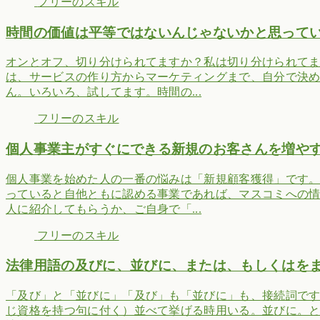
フリーのスキル
時間の価値は平等ではないんじゃないかと思って
オンとオフ、切り分けられてますか？私は切り分けられて
は、サービスの作り方からマーケティングまで、自分で決
ん。いろいろ、試してます。時間の...
フリーのスキル
個人事業主がすぐにできる新規のお客さんを増や
個人事業を始めた人の一番の悩みは「新規顧客獲得」です
っていると自他ともに認める事業であれば、マスコミへの
人に紹介してもらうか、ご自身で「...
フリーのスキル
法律用語の及びに、並びに、または、もしくはを
「及び」と「並びに」「及び」も「並びに」も、接続詞で
じ資格を持つ句に付く）並べて挙げる時用いる。並びに。と