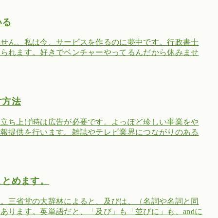
いる
ません。私は今、サービスを作るのに夢中です。行政書士
められます。好きでベンチャーやってるんだから休みませ
す方法
。立ち上げ時は広告が必要です。よっぽど珍しい事業をや
情報提供を行います。雑誌やテレビ業界につながりのある
まとめます。
す。三省堂の大辞林によると、及びは、（名詞や名詞と同
あります。英単語だと、「及び」も「並びに」も、andに